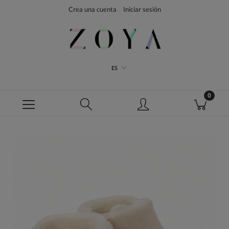
Crea una cuenta
Iniciar sesión
ES