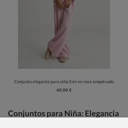
Conjunto elegante para niña Emi en rosa empolvado
60,00 €
Conjuntos para Niña: Elegancia
y Estilo para Ocasiones