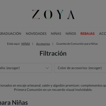
 GRADUACIÓN
NOVEDADES
NIÑAS
NIÑOS
REBAJAS
ACC
Estás aquí:
NIÑAS
Accesorios
Guantes de Comunión para Niñas
COLECCIÓN DE NAVIDAD
Filtración
alla: (escoger)
Color de accesorios: (escoger)
ionados en encaje artesanal, satén y algodón premium: complementos q
Primera Comunión en un recuerdo visual inolvidable.
ara Niñas