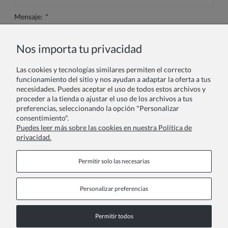
Mensaje:
*
Nos importa tu privacidad
Las cookies y tecnologías similares permiten el correcto
funcionamiento del sitio y nos ayudan a adaptar la oferta a tus
necesidades. Puedes aceptar el uso de todos estos archivos y
proceder a la tienda o ajustar el uso de los archivos a tus
*
- Campo obligatorio
preferencias, seleccionando la opción "Personalizar
consentimiento".
Enviar
Puedes leer más sobre las cookies en nuestra Política de
privacidad.
Permitir solo las necesarias
Personalizar preferencias
Páginas de información
Permitir todos