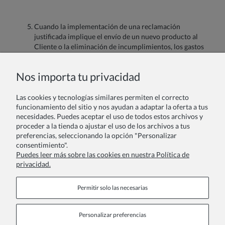
Cuando la implementación de una reclamación
justificada implique el envío de un nuevo producto al
Cliente o la eliminación de incumplimientos, los gastos
de envío corren a cargo de la Tienda.
Nos importa tu privacidad
Si tiene alguna pregunta o inquietud, comuníquese con
Las cookies y tecnologías similares permiten el correcto
nosotros.
funcionamiento del sitio y nos ayudan a adaptar la oferta a tus
ZOYA Fashion
España
-
vestidos para niñas elegantes, vestidos
necesidades. Puedes aceptar el uso de todos estos archivos y
arras plumeti, vestidos damitas de honor niñas, vestidos de
proceder a la tienda o ajustar el uso de los archivos a tus
fiesta para niñas, vestidos de princesas para niñas, vestidos de
preferencias, seleccionando la opción "Personalizar
navidad para niñas, vestidos de gala para niñas, vestidos de
consentimiento".
cumpleaños para niñas, vestidos de ceremonia para niñas,
Puedes leer más sobre las cookies en nuestra Política de
vestidos de comunión, vestido ceremonia bebe, vestido bautizo
privacidad.
bebe.
Permitir solo las necesarias
Personalizar preferencias