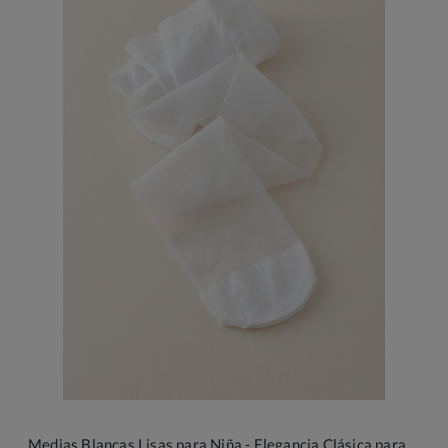
Medias Blancas Lisas para Niña - Elegancia Clásica para Ceremonias y Comuniones