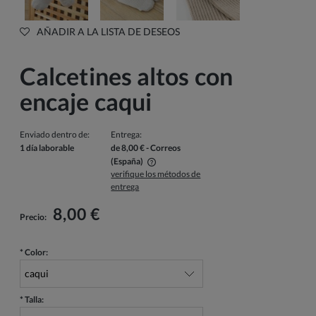
AÑADIR A LA LISTA DE DESEOS
Calcetines altos con
encaje caqui
Enviado dentro de:
Entrega:
1 día laborable
de 8,00 €
- Correos
(España)
verifique los métodos de
El precio no incluye los posibles gastos de pago
entrega
8,00 €
Precio:
*
Color:
*
Talla: