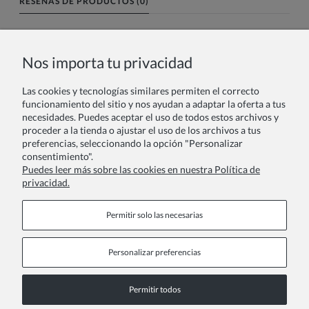
RESEÑAS DE PRODUCTOS (0)
Nombre o nick:
Nos importa tu privacidad
Las cookies y tecnologías similares permiten el correcto
Tu reseña:
funcionamiento del sitio y nos ayudan a adaptar la oferta a tus
necesidades. Puedes aceptar el uso de todos estos archivos y
proceder a la tienda o ajustar el uso de los archivos a tus
preferencias, seleccionando la opción "Personalizar
consentimiento".
Puedes leer más sobre las cookies en nuestra Política de
privacidad.
Enviar
Permitir solo las necesarias
Personalizar preferencias
Páginas de información
Permitir todos