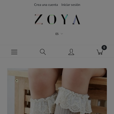
Crea una cuenta
Iniciar sesión
ES