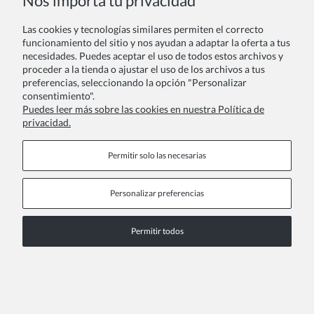
Nos importa tu privacidad
COPYRIGHT © 2026 ZOYA GROUP
Ver la versión completa del sitio
Las cookies y tecnologías similares permiten el correcto
funcionamiento del sitio y nos ayudan a adaptar la oferta a tus
Sklep internetowy Shoper Premium
necesidades. Puedes aceptar el uso de todos estos archivos y
proceder a la tienda o ajustar el uso de los archivos a tus
preferencias, seleccionando la opción "Personalizar
consentimiento".
Puedes leer más sobre las cookies en nuestra Política de
privacidad.
Permitir solo las necesarias
Personalizar preferencias
Permitir todos