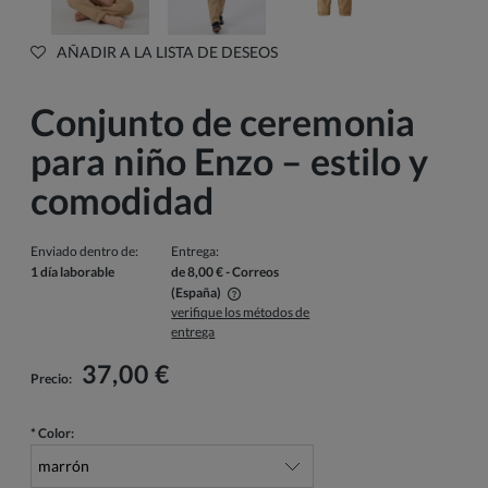
AÑADIR A LA LISTA DE DESEOS
Conjunto de ceremonia
para niño Enzo – estilo y
comodidad
Enviado dentro de:
Entrega:
1 día laborable
de 8,00 €
- Correos
(España)
verifique los métodos de
El precio no incluye los posibles gastos de pago
entrega
37,00 €
Precio:
*
Color: