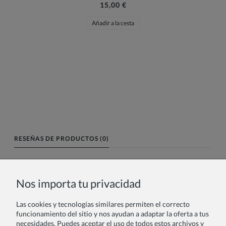
15,00 €
Añadir a la cesta
RESEÑAS DE PRODUCTOS (0)
Nombre o nick:
Nos importa tu privacidad
Las cookies y tecnologías similares permiten el correcto
Tu reseña:
funcionamiento del sitio y nos ayudan a adaptar la oferta a tus
necesidades. Puedes aceptar el uso de todos estos archivos y