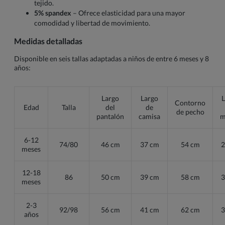
tejido.
5% spandex
– Ofrece elasticidad para una mayor
comodidad y libertad de movimiento.
Medidas detalladas
Disponible en seis tallas adaptadas a niños de entre 6 meses y 8
años:
Largo
Largo
L
Contorno
Edad
Talla
del
de
de pecho
pantalón
camisa
m
6-12
74/80
46 cm
37 cm
54 cm
2
meses
12-18
86
50 cm
39 cm
58 cm
3
meses
2-3
92/98
56 cm
41 cm
62 cm
3
años