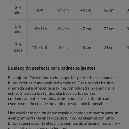
3-4
104
59 cm
44 cm
66 cm
3
años
5-6
110/116
64 cm
47 cm
72 cm
3
años
7-8
122/128
70 cm
48 cm
74 cm
4
años
La elección perfecta para padres exigentes
El conjunto Enzo reúne todo lo que los padres buscan para sus
hijos: estética, funcionalidad y calidad. Cada prenda ha sido
diseñada para ofrecer la máxima comodidad sin renunciar al
estilo. Gracias a los tejidos elásticos y a los cortes
cuidadosamente pensados, el niño podrá disfrutar de cada
evento con libertad de movimiento y un look impecable.
Una excelente opción como regalo o como vestimenta para un
evento importante en la vida de tu hijo. Al elegir el conjunto
Enzo, apuestas por la elegancia atemporal, el diseño moderno y
una calidad en la que puedes confiar.