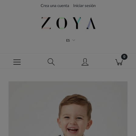
Crea una cuenta
Iniciar sesión
ES