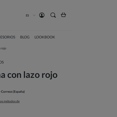
Crea una cuenta
Iniciar sesión
ES
ESORIOS
BLOG
LOOKBOOK
 rojo
OS
 con lazo rojo
- Correos
(España)
 los métodos de