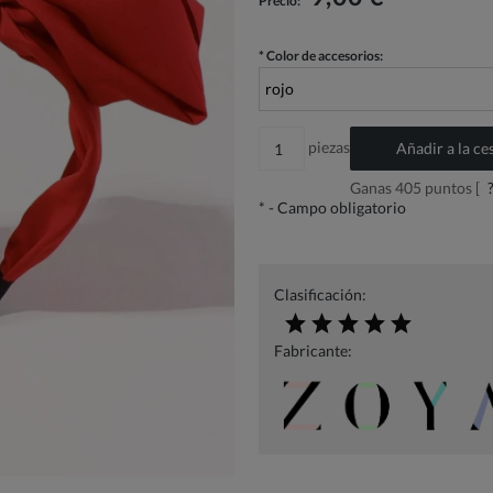
Precio:
*
Color de accesorios:
piezas
Añadir a la ce
Ganas
405
puntos [
*
- Campo obligatorio
Clasificación:
Fabricante: