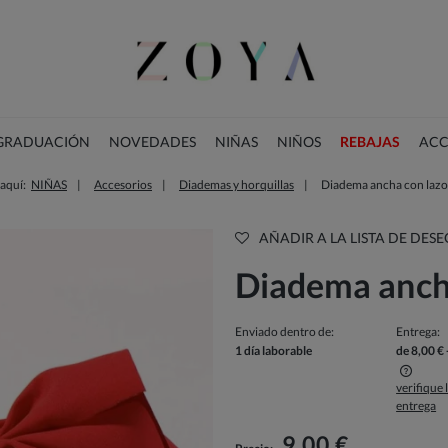
 GRADUACIÓN
NOVEDADES
NIÑAS
NIÑOS
REBAJAS
ACC
 aquí:
NIÑAS
Accesorios
Diademas y horquillas
Diadema ancha con lazo
COLECCIÓN DE NAVIDAD
AÑADIR A LA LISTA DE DESE
Diadema ancha
Enviado dentro de:
Entrega:
1 día laborable
de 8,00 €
verifique
entrega
El precio no incluye los posibles gastos de
pago
9,00 €