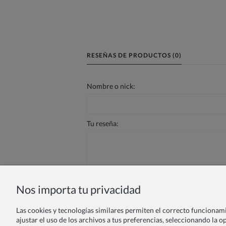
RESEÑAS DE PRODUCTOS (0)
Nombre o nick:
Tu reseña:
Nos importa tu privacidad
Enviar
Las cookies y tecnologías similares permiten el correcto funcionamie
ajustar el uso de los archivos a tus preferencias, seleccionando la 