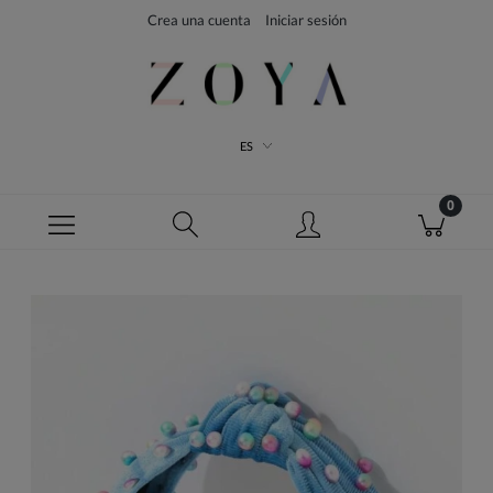
Crea una cuenta
Iniciar sesión
ES