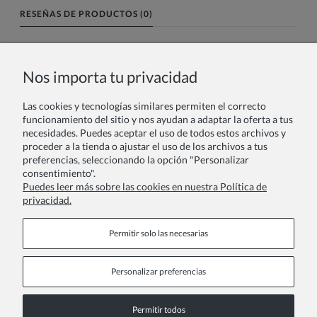
RESEÑAS DE PRODUCTOS (0)
Nombre o nick:
Nos importa tu privacidad
Las cookies y tecnologías similares permiten el correcto
Tu reseña:
funcionamiento del sitio y nos ayudan a adaptar la oferta a tus
necesidades. Puedes aceptar el uso de todos estos archivos y
proceder a la tienda o ajustar el uso de los archivos a tus
preferencias, seleccionando la opción "Personalizar
consentimiento".
Puedes leer más sobre las cookies en nuestra Política de
privacidad.
Enviar
Permitir solo las necesarias
Personalizar preferencias
Páginas de información
Permitir todos