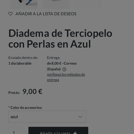
AÑADIR A LA LISTA DE DESEOS
Diadema de Terciopelo
con Perlas en Azul
Enviado dentro de:
Entrega:
1 día laborable
de 8,00 €
- Correos
(España)
verifique los métodos de
El precio no incluye los posibles gastos de pago
entrega
9,00 €
Precio:
*
Color de accesorios:
Añadir a la cesta