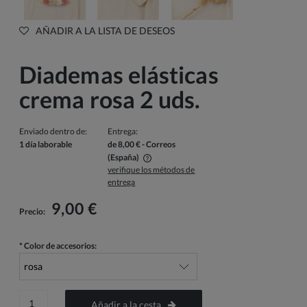
AÑADIR A LA LISTA DE DESEOS
Diademas elásticas
crema rosa 2 uds.
Enviado dentro de:
Entrega:
1 día laborable
de 8,00 €
- Correos
(España)
verifique los métodos de
El precio no incluye los posibles gastos de pago
entrega
9,00 €
Precio:
*
Color de accesorios:
Añadir a la cesta