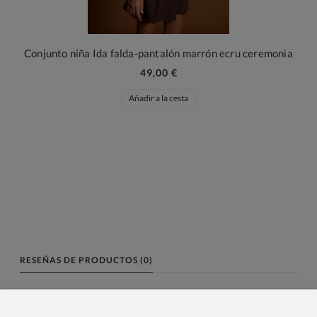
Conjunto niña Ida falda-pantalón marrón ecru ceremonia
49,00 €
Añadir a la cesta
RESEÑAS DE PRODUCTOS (0)
Nombre o nick: