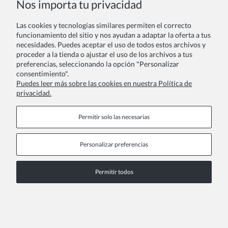
Nos importa tu privacidad
Las cookies y tecnologías similares permiten el correcto
Tu reseña:
funcionamiento del sitio y nos ayudan a adaptar la oferta a tus
necesidades. Puedes aceptar el uso de todos estos archivos y
proceder a la tienda o ajustar el uso de los archivos a tus
preferencias, seleccionando la opción "Personalizar
consentimiento".
Puedes leer más sobre las cookies en nuestra Política de
privacidad.
Enviar
Permitir solo las necesarias
Personalizar preferencias
Páginas de información
Permitir todos
COPYRIGHT © 2026 ZOYA GROUP
Ver la versión completa del sitio
Sklep internetowy Shoper Premium