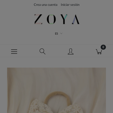
Crea una cuenta
Iniciar sesión
ES