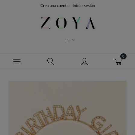
Crea una cuenta
Iniciar sesión
ES