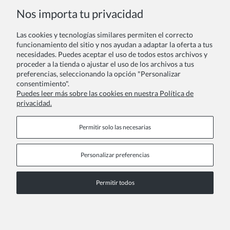
Nos importa tu privacidad
Las cookies y tecnologías similares permiten el correcto
Tu reseña:
funcionamiento del sitio y nos ayudan a adaptar la oferta a tus
necesidades. Puedes aceptar el uso de todos estos archivos y
proceder a la tienda o ajustar el uso de los archivos a tus
preferencias, seleccionando la opción "Personalizar
consentimiento".
Puedes leer más sobre las cookies en nuestra Política de
privacidad.
Enviar
Permitir solo las necesarias
Personalizar preferencias
Páginas de información
Permitir todos
COPYRIGHT © 2026 ZOYA GROUP
Ver la versión completa del sitio