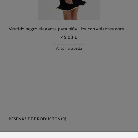
Vestido negro elegante para niña Liza con volantes dorados
45,00 €
Añadir a la cesta
RESEÑAS DE PRODUCTOS (0)
Nombre o nick: