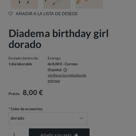
AÑADIR A LA LISTA DE DESEOS
Diadema birthday girl
dorado
Enviado dentro de:
Entrega:
1 día laborable
de 8,00 €
- Correos
(España)
verifique los métodos de
El precio no incluye los posibles gastos de pago
entrega
8,00 €
Precio:
*
Color de accesorios:
Añadir a la cesta