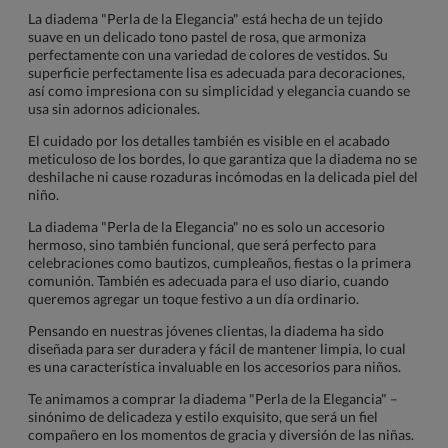
La diadema "Perla de la Elegancia" está hecha de un tejido
suave en un delicado tono pastel de rosa, que armoniza
perfectamente con una variedad de colores de vestidos. Su
superficie perfectamente lisa es adecuada para decoraciones,
así como impresiona con su simplicidad y elegancia cuando se
usa sin adornos adicionales.
El cuidado por los detalles también es visible en el acabado
meticuloso de los bordes, lo que garantiza que la diadema no se
deshilache ni cause rozaduras incómodas en la delicada piel del
niño.
La diadema "Perla de la Elegancia" no es solo un accesorio
hermoso, sino también funcional, que será perfecto para
celebraciones como bautizos, cumpleaños, fiestas o la primera
comunión. También es adecuada para el uso diario, cuando
queremos agregar un toque festivo a un día ordinario.
Pensando en nuestras jóvenes clientas, la diadema ha sido
diseñada para ser duradera y fácil de mantener limpia, lo cual
es una característica invaluable en los accesorios para niños.
Te animamos a comprar la diadema "Perla de la Elegancia" –
sinónimo de delicadeza y estilo exquisito, que será un fiel
compañero en los momentos de gracia y diversión de las niñas.