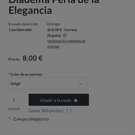
Elegancia
Enviado dentro de:
Entrega:
1 día laborable
de 8,00 €
- Correos
(España)
verifique los métodos de
El precio no incluye los posibles gastos de pago
entrega
8,00 €
Precio:
*
Color de accesorios:
Añadir a la cesta
piezas
Ganas
360
puntos [
?
]
*
- Campo obligatorio