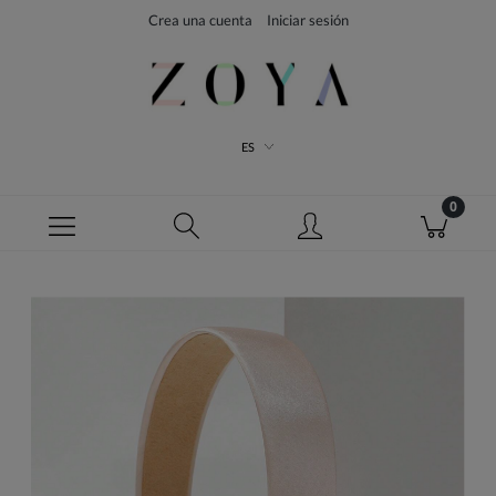
Crea una cuenta
Iniciar sesión
ES