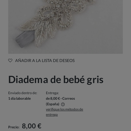
AÑADIR A LA LISTA DE DESEOS
Diadema de bebé gris
Enviado dentro de:
Entrega:
1 día laborable
de 8,00 €
- Correos
(España)
verifique los métodos de
El precio no incluye los posibles gastos de pago
entrega
8,00 €
Precio: