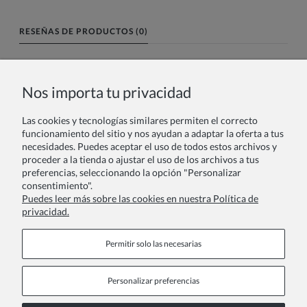
RESEÑAS DE PRODUCTOS (0)
Nombre o nick:
Nos importa tu privacidad
Las cookies y tecnologías similares permiten el correcto
Tu reseña:
funcionamiento del sitio y nos ayudan a adaptar la oferta a tus
necesidades. Puedes aceptar el uso de todos estos archivos y
proceder a la tienda o ajustar el uso de los archivos a tus
preferencias, seleccionando la opción "Personalizar
consentimiento".
Puedes leer más sobre las cookies en nuestra Política de
privacidad.
Enviar
Permitir solo las necesarias
Personalizar preferencias
Páginas de información