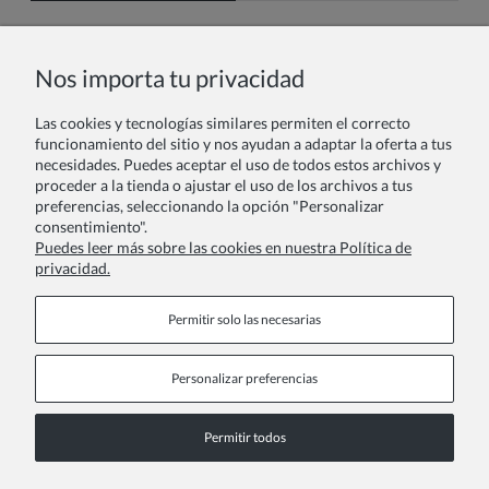
Nombre o nick:
Nos importa tu privacidad
Las cookies y tecnologías similares permiten el correcto
Tu reseña:
funcionamiento del sitio y nos ayudan a adaptar la oferta a tus
necesidades. Puedes aceptar el uso de todos estos archivos y
proceder a la tienda o ajustar el uso de los archivos a tus
preferencias, seleccionando la opción "Personalizar
consentimiento".
Puedes leer más sobre las cookies en nuestra Política de
privacidad.
Enviar
Permitir solo las necesarias
Personalizar preferencias
Páginas de información
Permitir todos
COPYRIGHT © 2026 ZOYA GROUP