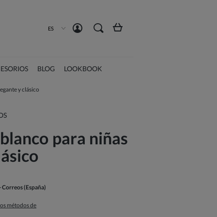
Crea una cuenta
Iniciar sesión
ES
ESORIOS
BLOG
LOOKBOOK
egante y clásico
OS
 blanco para niñas
lásico
- Correos
(España)
 los métodos de