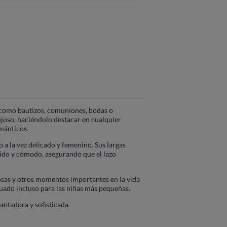
s como bautizos, comuniones, bodas o
lujoso, haciéndolo destacar en cualquier
ománticos.
 a la vez delicado y femenino. Sus largas
sólido y cómodo, asegurando que el lazo
iosas y otros momentos importantes en la vida
ecuado incluso para las niñas más pequeñas.
antadora y sofisticada.