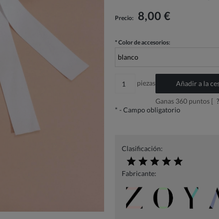
El precio no incluye los posibles gastos de
pago
8,00 €
Precio:
*
Color de accesorios:
piezas
Añadir a la ce
Ganas
360
puntos [
*
- Campo obligatorio
Clasificación:
Fabricante: