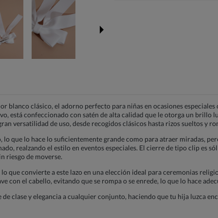
or blanco clásico, el adorno perfecto para niñas en ocasiones especiale
tivo, está confeccionado con satén de alta calidad que le otorga un brillo 
ran versatilidad de uso, desde recogidos clásicos hasta rizos sueltos y r
, lo que lo hace lo suficientemente grande como para atraer miradas, pero
ado, realzando el estilo en eventos especiales. El cierre de tipo clip es 
in riesgo de moverse.
, lo que convierte a este lazo en una elección ideal para ceremonias relig
uave con el cabello, evitando que se rompa o se enrede, lo que lo hace ad
 de clase y elegancia a cualquier conjunto, haciendo que tu hija luzca enc