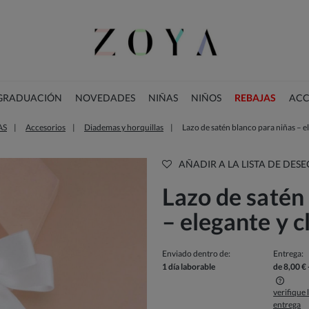
 GRADUACIÓN
NOVEDADES
NIÑAS
NIÑOS
REBAJAS
ACC
AS
Accesorios
Diademas y horquillas
Lazo de satén blanco para niñas – el
COLECCIÓN DE NAVIDAD
AÑADIR A LA LISTA DE DESE
Lazo de satén
– elegante y c
Enviado dentro de:
Entrega:
1 día laborable
de 8,00 €
verifique
entrega