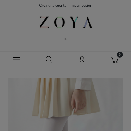
Crea una cuenta
Iniciar sesión
ES