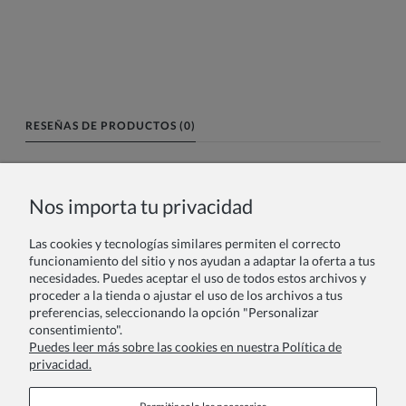
RESEÑAS DE PRODUCTOS (0)
Nombre o nick:
Nos importa tu privacidad
Las cookies y tecnologías similares permiten el correcto
Tu reseña:
funcionamiento del sitio y nos ayudan a adaptar la oferta a tus
necesidades. Puedes aceptar el uso de todos estos archivos y
proceder a la tienda o ajustar el uso de los archivos a tus
preferencias, seleccionando la opción "Personalizar
consentimiento".
Puedes leer más sobre las cookies en nuestra Política de
privacidad.
Enviar