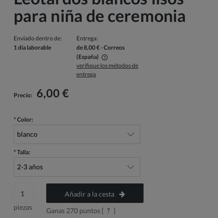
para niña de ceremonia
Enviado dentro de:
Entrega:
1 día laborable
de 8,00 €
- Correos
(España)
verifique los métodos de
El precio no incluye los posibles gastos de pago
entrega
6,00 €
Precio:
*
Color:
*
Talla:
Añadir a la cesta
piezas
Ganas
270
puntos [
?
]