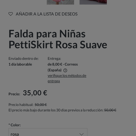
AÑADIR A LA LISTA DE DESEOS
Falda para Niñas
PettiSkirt Rosa Suave
Enviado dentro de:
Entrega:
1 día laborable
de 8,00 €
- Correos
(España)
verifique los métodos de
El precio no incluye los posibles gastos de pago
entrega
35,00 €
Precio:
Precio habitual:
50,00 €
El precio más bajo durante los 30 días previos a la reducción:
50,00 €
*
Color: