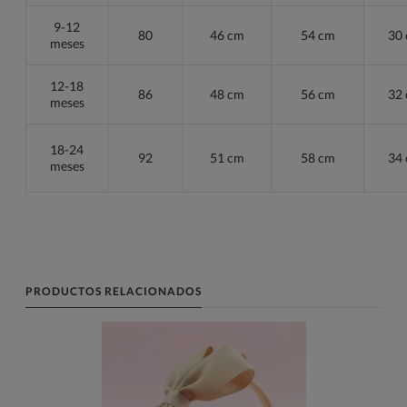
9-12
80
46 cm
54 cm
30
meses
12-18
86
48 cm
56 cm
32
meses
18-24
92
51 cm
58 cm
34
meses
PRODUCTOS RELACIONADOS