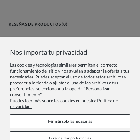
RESEÑAS DE PRODUCTOS (0)
Nombre o nick:
Nos importa tu privacidad
Las cookies y tecnologías similares permiten el correcto
Tu reseña:
funcionamiento del sitio y nos ayudan a adaptar la oferta a tus
necesidades. Puedes aceptar el uso de todos estos archivos y
proceder a la tienda o ajustar el uso de los archivos a tus
preferencias, seleccionando la opción "Personalizar
consentimiento".
Puedes leer más sobre las cookies en nuestra Política de
privacidad.
Enviar
Permitir solo las necesarias
Personalizar preferencias