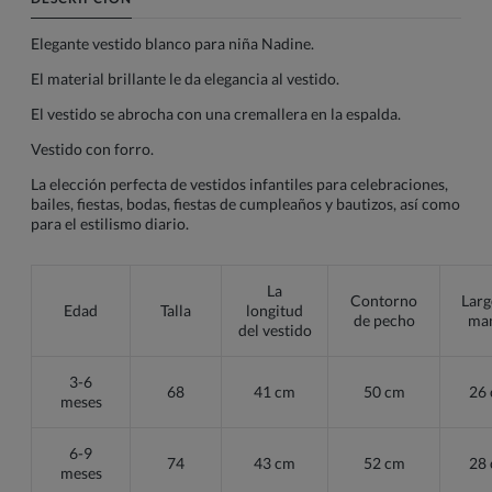
Elegante vestido blanco para niña Nadine.
El material brillante le da elegancia al vestido.
El vestido se abrocha con una cremallera en la espalda.
Vestido con forro.
La elección perfecta de vestidos infantiles para celebraciones,
bailes, fiestas, bodas, fiestas de cumpleaños y bautizos, así como
para el estilismo diario.
La
Contorno
Larg
Edad
Talla
longitud
de pecho
ma
del vestido
3-6
68
41 cm
50 cm
26
meses
6-9
74
43 cm
52 cm
28
meses