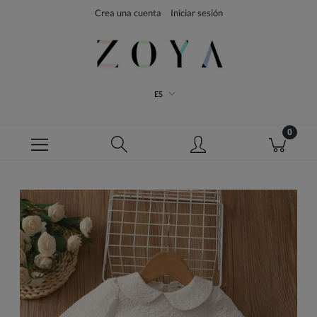
Crea una cuenta
Iniciar sesión
ES