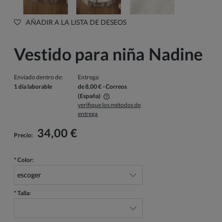
AÑADIR A LA LISTA DE DESEOS
Vestido para niña Nadine
Enviado dentro de:
Entrega:
1 día laborable
de 8,00 €
- Correos
(España)
verifique los métodos de
El precio no incluye los posibles gastos de pago
entrega
34,00 €
Precio:
*
Color:
*
Talla: