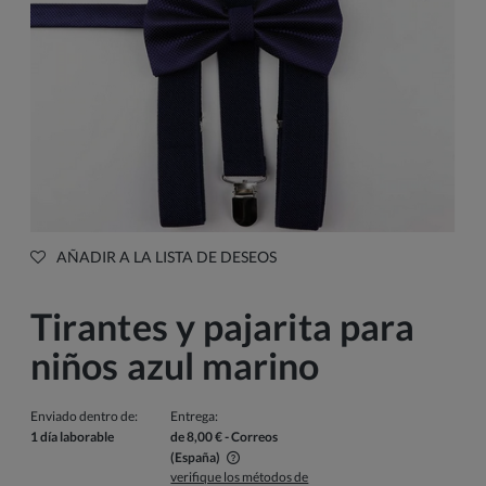
AÑADIR A LA LISTA DE DESEOS
Tirantes y pajarita para
niños azul marino
Enviado dentro de:
Entrega:
1 día laborable
de 8,00 €
- Correos
(España)
verifique los métodos de
El precio no incluye los posibles gastos de pago