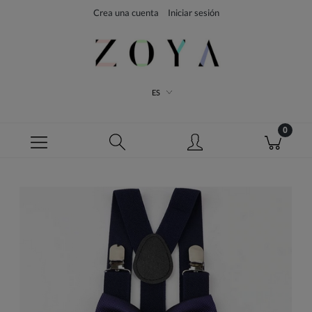
Crea una cuenta
Iniciar sesión
ES