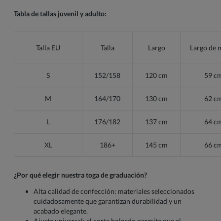
Tabla de tallas juvenil y adulto:
Talla EU
Talla
Largo
Largo de 
S
152/158
120 cm
59 c
M
164/170
130 cm
62 c
L
176/182
137 cm
64 c
XL
186+
145 cm
66 c
¿Por qué elegir nuestra toga de graduación?
Alta calidad de confección: materiales seleccionados
cuidadosamente que garantizan durabilidad y un
acabado elegante.
Ajuste universal: el corte holgado permite que el