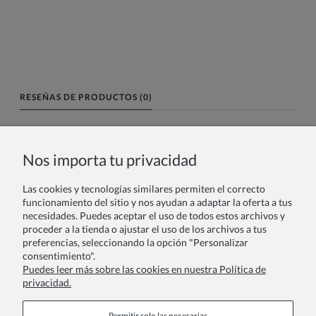
RESEÑAS DE PRODUCTOS (0)
Nombre o nick:
Nos importa tu privacidad
Las cookies y tecnologías similares permiten el correcto
Tu reseña:
funcionamiento del sitio y nos ayudan a adaptar la oferta a tus
necesidades. Puedes aceptar el uso de todos estos archivos y
proceder a la tienda o ajustar el uso de los archivos a tus
preferencias, seleccionando la opción "Personalizar
consentimiento".
Puedes leer más sobre las cookies en nuestra Política de
privacidad.
Enviar
Permitir solo las necesarias