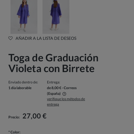
AÑADIR A LA LISTA DE DESEOS
Toga de Graduación
Violeta con Birrete
Enviado dentro de:
Entrega:
1 día laborable
de 8,00 €
- Correos
(España)
verifique los métodos de
El precio no incluye los posibles gastos de pago
entrega
27,00 €
Precio:
*
Color: