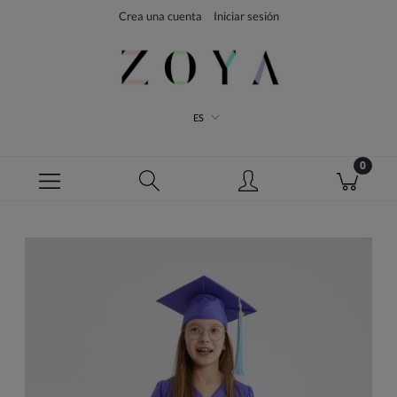
Crea una cuenta
Iniciar sesión
ES