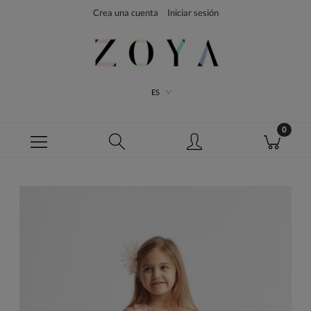
Crea una cuenta
Iniciar sesión
ES