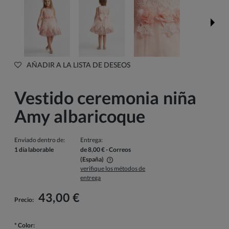
AÑADIR A LA LISTA DE DESEOS
Vestido ceremonia niña
Amy albaricoque
Enviado dentro de:
Entrega:
1 día laborable
de 8,00 €
- Correos
(España)
verifique los métodos de
El precio no incluye los posibles gastos de pago
entrega
43,00 €
Precio:
*
Color: