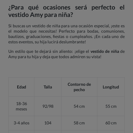
¿Para qué ocasiones será perfecto el
vestido Amy para niña?
Si buscas un vestido de niña para una ocasión especial, ¡este es
el modelo que necesitas! Perfecto para bodas, comuniones,
bautizos, graduaciones, fiestas o cumpleaños. ¡En cada uno de
estos eventos, su hija lucirá deslumbrante!
Un estilo que te dejará sin aliento: ¡elige el
vestido de niña
de
Amy para tu hija y deja que todos admiren su vista!
Contorno de
Edad
Talla
Longitud
pecho
18-36
92/98
54 cm
55 cm
meses
3-4 años
104
58 cm
60 cm