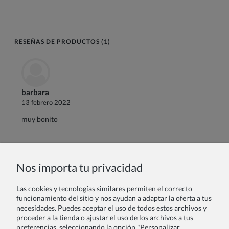
RESEÑAS DE PRODUCTOS (1)
barbara
13 febrero 2022
muy bonito
Nombre o nick:
Nos importa tu privacidad
Las cookies y tecnologías similares permiten el correcto
Tu reseña:
funcionamiento del sitio y nos ayudan a adaptar la oferta a tus
necesidades. Puedes aceptar el uso de todos estos archivos y
proceder a la tienda o ajustar el uso de los archivos a tus
preferencias, seleccionando la opción "Personalizar