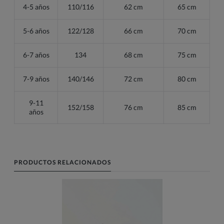
4-5 años
110/116
62 cm
65 cm
5-6 años
122/128
66 cm
70 cm
6-7 años
134
68 cm
75 cm
7-9 años
140/146
72 cm
80 cm
9-11
152/158
76 cm
85 cm
años
PRODUCTOS RELACIONADOS