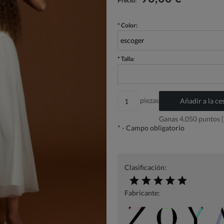
Precio:
*
Color:
*
Talla:
piezas
Añadir a la ce
Ganas
4.050
puntos [
*
- Campo obligatorio
Clasificación:
Fabricante: