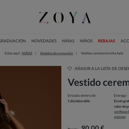
 GRADUACIÓN
NOVEDADES
NIÑAS
NIÑOS
REBAJAS
ACC
Estás aquí:
NIÑAS
Vestidos de comunión
Vestido ceremonia niña Ayla
COLECCIÓN DE NAVIDAD
AÑADIR A LA LISTA DE DESE
Vestido cerem
Enviado dentro de:
Entrega:
1 día laborable
Envío grat
valor de 
verifique
entrega
El precio no incluye los posible
pago
90,00 €