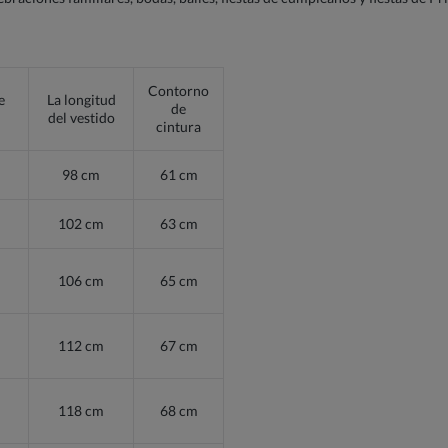
Contorno
e
La longitud
de
del vestido
cintura
98 cm
61 cm
102 cm
63 cm
106 cm
65 cm
112 cm
67 cm
118 cm
68 cm