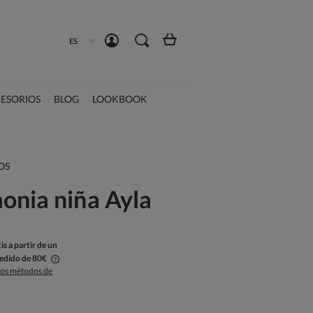
Crea una cuenta
Iniciar sesión
ES
ESORIOS
BLOG
LOOKBOOK
OS
onia niña Ayla
is a partir de un
pedido de 80€
 los métodos de
s gastos de