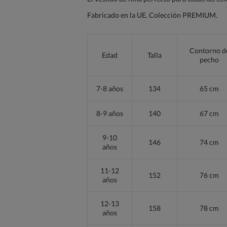
Fabricado en la UE. Colección PREMIUM.
Contorno d
Edad
Talla
pecho
7-8 años
134
65 cm
8-9 años
140
67 cm
9-10
146
74 cm
años
11-12
152
76 cm
años
12-13
158
78 cm
años