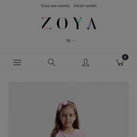
Crea una cuenta
Iniciar sesión
ES