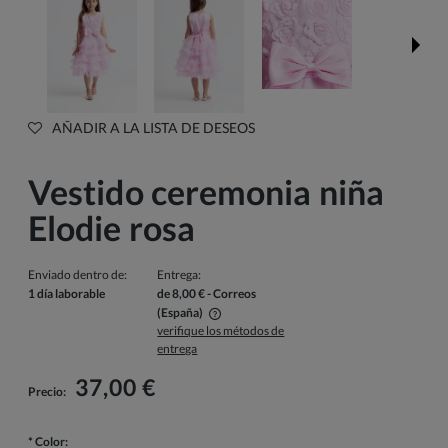
AÑADIR A LA LISTA DE DESEOS
Vestido ceremonia niña
Elodie rosa
Enviado dentro de:
Entrega:
1 día laborable
de 8,00 €
- Correos
(España)
verifique los métodos de
El precio no incluye los posibles gastos de pago
entrega
37,00 €
Precio:
*
Color: