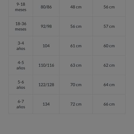
9-18
80/86
48 cm
56 cm
meses
18-36
92/98
56 cm
57 cm
meses
3-4
104
61 cm
60 cm
años
4-5
110/116
63 cm
62 cm
años
5-6
122/128
70 cm
64 cm
años
6-7
134
72 cm
66 cm
años