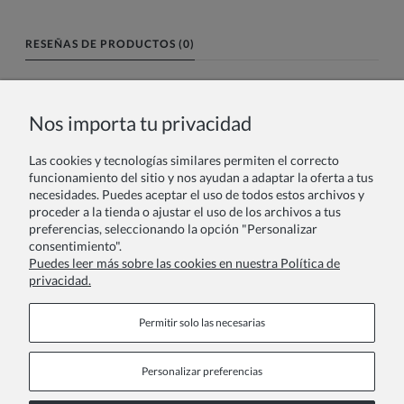
RESEÑAS DE PRODUCTOS (0)
Nombre o nick:
Nos importa tu privacidad
Las cookies y tecnologías similares permiten el correcto
Tu reseña:
funcionamiento del sitio y nos ayudan a adaptar la oferta a tus
necesidades. Puedes aceptar el uso de todos estos archivos y
proceder a la tienda o ajustar el uso de los archivos a tus
preferencias, seleccionando la opción "Personalizar
consentimiento".
Puedes leer más sobre las cookies en nuestra Política de
privacidad.
Enviar
Permitir solo las necesarias
Personalizar preferencias
Páginas de información