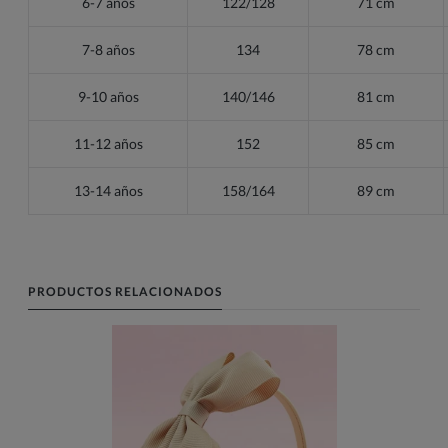
6-7 años
122/128
71 cm
7-8 años
134
78 cm
9-10 años
140/146
81 cm
11-12 años
152
85 cm
13-14 años
158/164
89 cm
PRODUCTOS RELACIONADOS