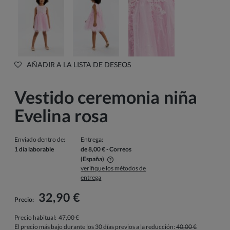
AÑADIR A LA LISTA DE DESEOS
Vestido ceremonia niña
Evelina rosa
Enviado dentro de:
Entrega:
1 día laborable
de 8,00 €
- Correos
(España)
verifique los métodos de
El precio no incluye los posibles gastos de pago
entrega
32,90 €
Precio:
Precio habitual:
47,00 €
El precio más bajo durante los 30 días previos a la reducción:
40,00 €