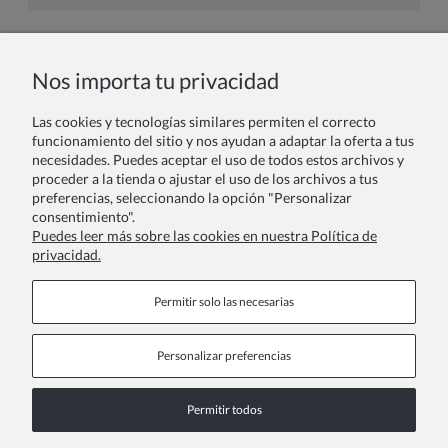
Nombre o nick:
Nos importa tu privacidad
Las cookies y tecnologías similares permiten el correcto
Tu reseña:
funcionamiento del sitio y nos ayudan a adaptar la oferta a tus
necesidades. Puedes aceptar el uso de todos estos archivos y
proceder a la tienda o ajustar el uso de los archivos a tus
preferencias, seleccionando la opción "Personalizar
consentimiento".
Puedes leer más sobre las cookies en nuestra Política de
privacidad.
Enviar
Permitir solo las necesarias
Personalizar preferencias
Páginas de información
Permitir todos
COPYRIGHT © 2026 ZOYA GROUP