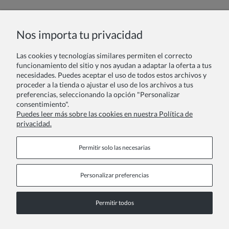
Nombre o nick:
Nos importa tu privacidad
Las cookies y tecnologías similares permiten el correcto
Tu reseña:
funcionamiento del sitio y nos ayudan a adaptar la oferta a tus
necesidades. Puedes aceptar el uso de todos estos archivos y
proceder a la tienda o ajustar el uso de los archivos a tus
preferencias, seleccionando la opción "Personalizar
consentimiento".
Puedes leer más sobre las cookies en nuestra Política de
privacidad.
Enviar
Permitir solo las necesarias
Personalizar preferencias
Páginas de información
Permitir todos
COPYRIGHT © 2026 ZOYA GROUP