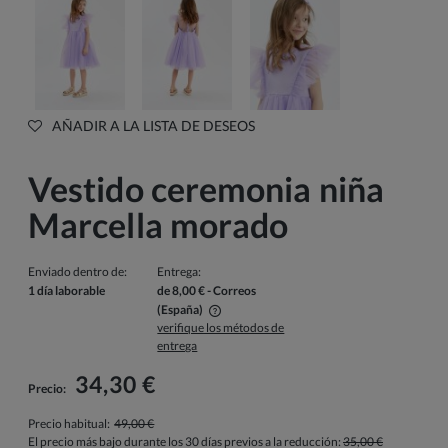
AÑADIR A LA LISTA DE DESEOS
Vestido ceremonia niña
Marcella morado
Enviado dentro de:
Entrega:
1 día laborable
de 8,00 €
- Correos
(España)
verifique los métodos de
El precio no incluye los posibles gastos de pago
entrega
34,30 €
Precio:
Precio habitual:
49,00 €
El precio más bajo durante los 30 días previos a la reducción:
35,00 €