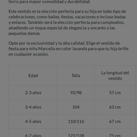
forro para mayor comodidad y durabilidad.
Este vestido es la elección perfecta para su hija en todo tipo de
celebraciones, como bailes, fiestas, vacaciones e incluso bodas
y enlaces. También será la elección perfecta para cumpleaños,
añadiendo un toque especial de elegancia y encanto a las
pequeñas damas.
Opte por la exclusividad y la alta calidad. Elige el vestido de
fiesta para niña Marcella en color lavanda para que tu hija brille
en cualquier ocasión.
La longitud del
Edad
Talla
vestido
2-3 años
92/98
57 cm
3-4 años
104
63 cm
4-5 años
110/116
67 cm
6-7 años
122/128
71 cm