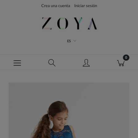
Crea una cuenta
Iniciar sesión
ES