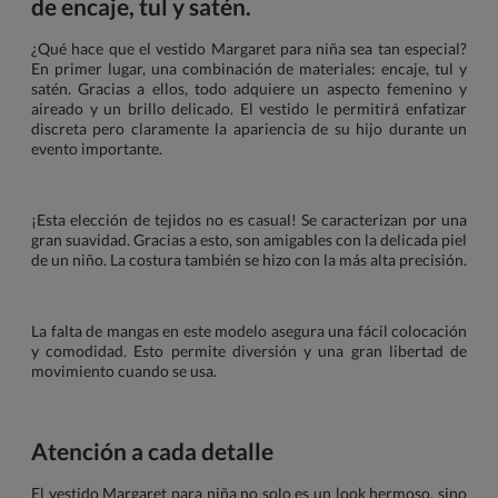
de encaje, tul y satén.
¿Qué hace que el vestido Margaret para niña sea tan especial?
En primer lugar, una combinación de materiales: encaje, tul y
satén. Gracias a ellos, todo adquiere un aspecto femenino y
aireado y un brillo delicado. El vestido le permitirá enfatizar
discreta pero claramente la apariencia de su hijo durante un
evento importante.
¡Esta elección de tejidos no es casual! Se caracterizan por una
gran suavidad. Gracias a esto, son amigables con la delicada piel
de un niño. La costura también se hizo con la más alta precisión.
La falta de mangas en este modelo asegura una fácil colocación
y comodidad. Esto permite diversión y una gran libertad de
movimiento cuando se usa.
Atención a cada detalle
El vestido Margaret para niña no solo es un look hermoso, sino