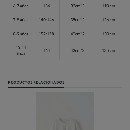
6-7 años
134
33cm*2
110 cm
7-8 años
140/146
35cm*2
126 cm
8-9 años
152/158
40cm*2
130 cm
10-11
164
42cm*2
135 cm
años
PRODUCTOS RELACIONADOS