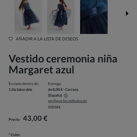
AÑADIR A LA LISTA DE DESEOS
Vestido ceremonia niña
Margaret azul
Enviado dentro de:
Entrega:
1 día laborable
de 8,00 €
- Correos
(España)
verifique los métodos de
El precio no incluye los posibles gastos de pago
entrega
43,00 €
Precio:
*
Color: