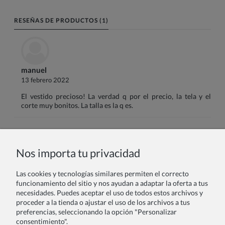
RESEÑAS DE PRODUCTOS (1)
manuel
13 febrero 2022
El vestido precioso! La verdad q por el precio, la tela y el
corte muy bonitos. La talla es la q es.
Nombre o nick:
Nos importa tu privacidad
Las cookies y tecnologías similares permiten el correcto
Tu reseña:
funcionamiento del sitio y nos ayudan a adaptar la oferta a tus
necesidades. Puedes aceptar el uso de todos estos archivos y
proceder a la tienda o ajustar el uso de los archivos a tus
preferencias, seleccionando la opción "Personalizar
consentimiento".