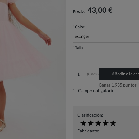
El precio no incluye los posibles gastos de
pago
43,00 €
Precio:
*
Color:
*
Talla:
piezas
Añadir a la ce
Ganas
1.935
puntos [
*
- Campo obligatorio
Clasificación:
Fabricante: