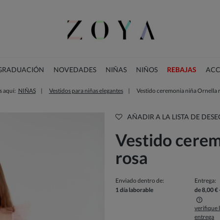
 GRADUACIÓN
NOVEDADES
NIÑAS
NIÑOS
REBAJAS
ACC
s aquí:
NIÑAS
Vestidos para niñas elegantes
Vestido ceremonia niña Ornella 
COLECCIÓN DE NAVIDAD
AÑADIR A LA LISTA DE DESE
Vestido cerem
rosa
Enviado dentro de:
Entrega:
1 día laborable
de 8,00 €
verifique
entrega