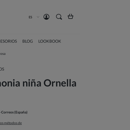
Crea una cuenta
Iniciar sesión
ES
ESORIOS
BLOG
LOOKBOOK
rosa
OS
onia niña Ornella
- Correos
(España)
 los métodos de