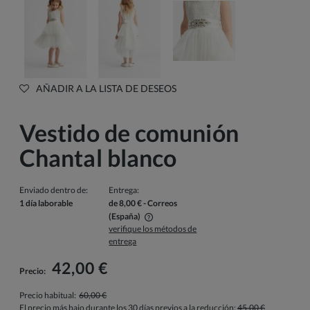
AÑADIR A LA LISTA DE DESEOS
Vestido de comunión
Chantal blanco
Enviado dentro de:
Entrega:
1 día laborable
de 8,00 €
- Correos
(España)
verifique los métodos de
El precio no incluye los posibles gastos de pago
entrega
42,00 €
Precio:
Precio habitual:
60,00 €
El precio más bajo durante los 30 días previos a la reducción:
45,00 €