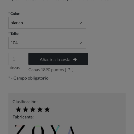
*
Color:
*
Talla:
Añadir a la cesta
piezas
Ganas
1890
puntos [
?
]
*
- Campo obligatorio
Clasificación:
Fabricante: