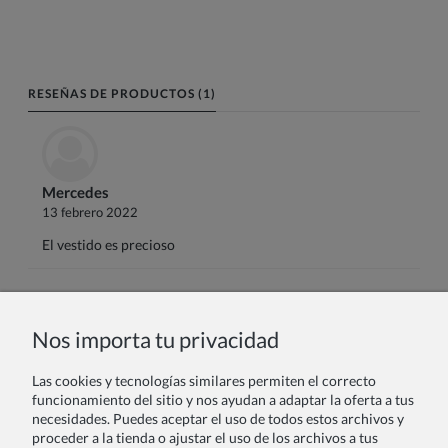
RESEÑAS DE PRODUCTOS (1)
Mercedes
13 febrero 2022
El vestido es precioso
Nombre o nick:
Nos importa tu privacidad
Las cookies y tecnologías similares permiten el correcto
Tu reseña:
funcionamiento del sitio y nos ayudan a adaptar la oferta a tus
necesidades. Puedes aceptar el uso de todos estos archivos y
proceder a la tienda o ajustar el uso de los archivos a tus