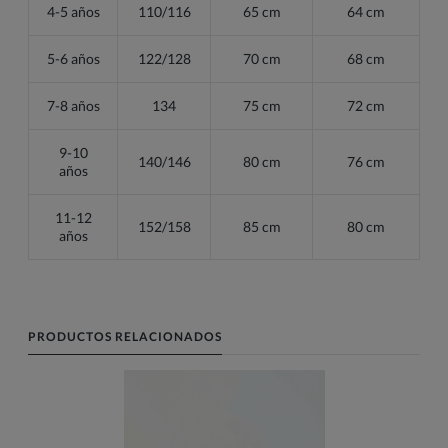
4-5 años
110/116
65 cm
64 cm
5-6 años
122/128
70 cm
68 cm
7-8 años
134
75 cm
72 cm
9-10
140/146
80 cm
76 cm
años
11-12
152/158
85 cm
80 cm
años
PRODUCTOS RELACIONADOS