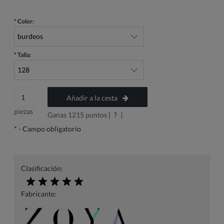
*
Color:
*
Talla:
Añadir a la cesta
piezas
Ganas
1215
puntos [
?
]
*
- Campo obligatorio
Clasificación:
Fabricante: