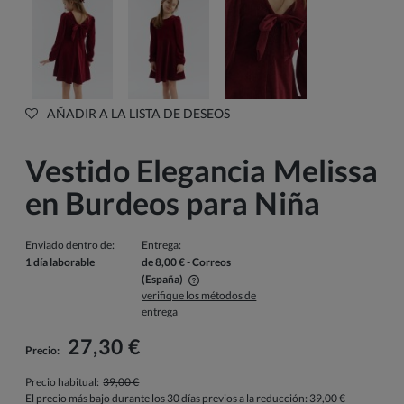
AÑADIR A LA LISTA DE DESEOS
Vestido Elegancia Melissa
en Burdeos para Niña
Enviado dentro de:
Entrega:
1 día laborable
de 8,00 €
- Correos
(España)
verifique los métodos de
El precio no incluye los posibles gastos de pago
entrega
27,30 €
Precio:
Precio habitual:
39,00 €
El precio más bajo durante los 30 días previos a la reducción:
39,00 €