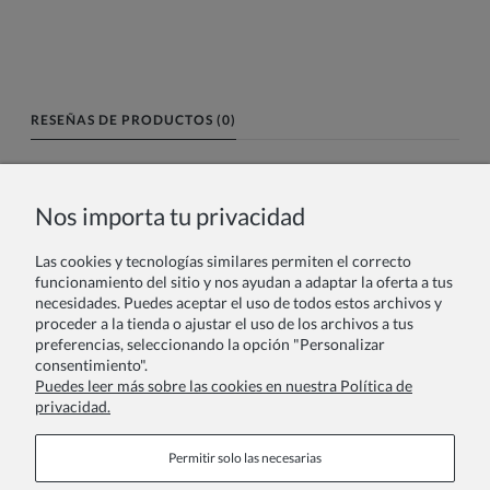
RESEÑAS DE PRODUCTOS (0)
Nombre o nick:
Nos importa tu privacidad
Las cookies y tecnologías similares permiten el correcto
Tu reseña:
funcionamiento del sitio y nos ayudan a adaptar la oferta a tus
necesidades. Puedes aceptar el uso de todos estos archivos y
proceder a la tienda o ajustar el uso de los archivos a tus
preferencias, seleccionando la opción "Personalizar
consentimiento".
Puedes leer más sobre las cookies en nuestra Política de
privacidad.
Enviar
Permitir solo las necesarias