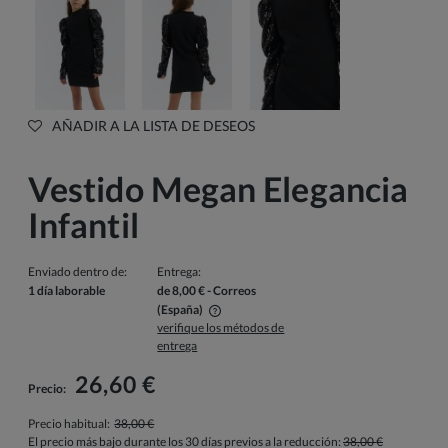
AÑADIR A LA LISTA DE DESEOS
Vestido Megan Elegancia
Infantil
Enviado dentro de:
Entrega:
1 día laborable
de 8,00 €
- Correos
(España)
verifique los métodos de
El precio no incluye los posibles gastos de pago
entrega
26,60 €
Precio:
Precio habitual:
38,00 €
El precio más bajo durante los 30 días previos a la reducción:
38,00 €