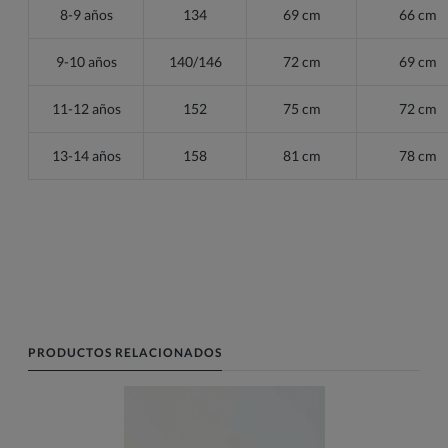
8-9 años
134
69 cm
66 cm
9-10 años
140/146
72 cm
69 cm
11-12 años
152
75 cm
72 cm
13-14 años
158
81 cm
78 cm
PRODUCTOS RELACIONADOS