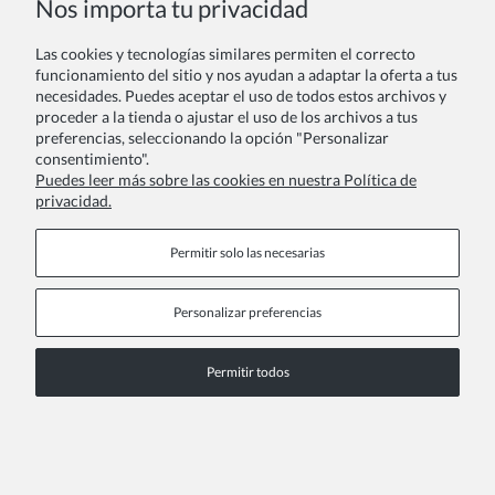
Nos importa tu privacidad
Las cookies y tecnologías similares permiten el correcto
Tu reseña:
funcionamiento del sitio y nos ayudan a adaptar la oferta a tus
necesidades. Puedes aceptar el uso de todos estos archivos y
proceder a la tienda o ajustar el uso de los archivos a tus
preferencias, seleccionando la opción "Personalizar
consentimiento".
Puedes leer más sobre las cookies en nuestra Política de
privacidad.
Enviar
Permitir solo las necesarias
Personalizar preferencias
Páginas de información
Permitir todos
COPYRIGHT © 2026 ZOYA GROUP
Ver la versión completa del sitio
Sklep internetowy Shoper Premium