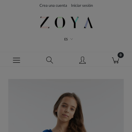
Crea una cuenta
Iniciar sesión
ES