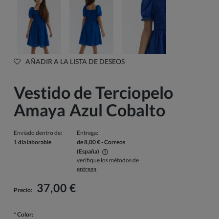
AÑADIR A LA LISTA DE DESEOS
Vestido de Terciopelo
Amaya Azul Cobalto
Enviado dentro de:
Entrega:
1 día laborable
de 8,00 €
- Correos
(España)
verifique los métodos de
El precio no incluye los posibles gastos de pago
entrega
37,00 €
Precio:
*
Color: