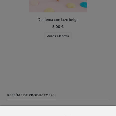
Diadema con lazo beige
6,00 €
Añadir a la cesta
RESEÑAS DE PRODUCTOS (0)
Nombre o nick: