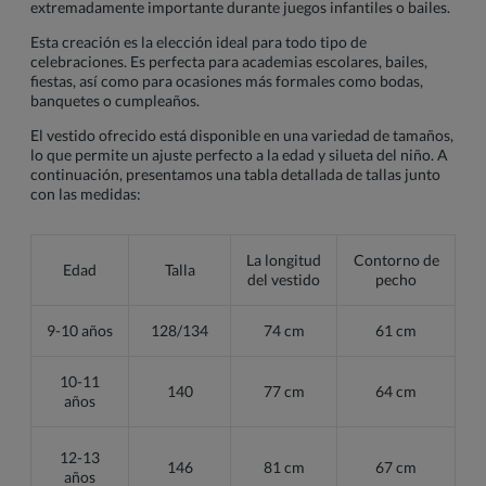
extremadamente importante durante juegos infantiles o bailes.
Esta creación es la elección ideal para todo tipo de
celebraciones. Es perfecta para academias escolares, bailes,
fiestas, así como para ocasiones más formales como bodas,
banquetes o cumpleaños.
El vestido ofrecido está disponible en una variedad de tamaños,
lo que permite un ajuste perfecto a la edad y silueta del niño. A
continuación, presentamos una tabla detallada de tallas junto
con las medidas:
La longitud
Contorno de
Edad
Talla
del vestido
pecho
9-10 años
128/134
74 cm
61 cm
10-11
140
77 cm
64 cm
años
12-13
146
81 cm
67 cm
años