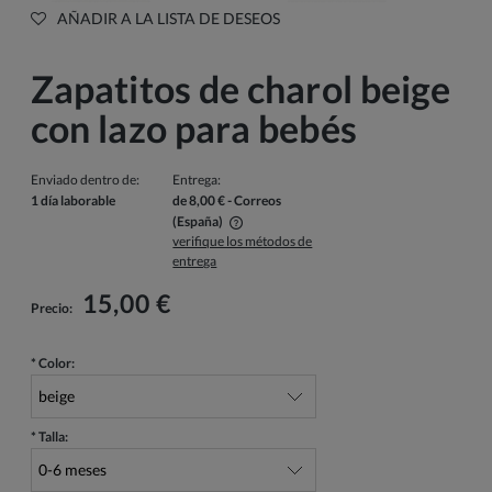
AÑADIR A LA LISTA DE DESEOS
Zapatitos de charol beige
con lazo para bebés
Enviado dentro de:
Entrega:
1 día laborable
de 8,00 €
- Correos
(España)
verifique los métodos de
El precio no incluye los posibles gastos de pago
entrega
15,00 €
Precio:
*
Color:
*
Talla: