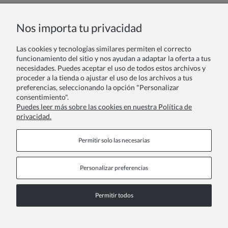
Nombre o nick:
Nos importa tu privacidad
Las cookies y tecnologías similares permiten el correcto
Tu reseña:
funcionamiento del sitio y nos ayudan a adaptar la oferta a tus
necesidades. Puedes aceptar el uso de todos estos archivos y
proceder a la tienda o ajustar el uso de los archivos a tus
preferencias, seleccionando la opción "Personalizar
consentimiento".
Puedes leer más sobre las cookies en nuestra Política de
privacidad.
Enviar
Permitir solo las necesarias
Personalizar preferencias
Páginas de información
Permitir todos
COPYRIGHT © 2026 ZOYA GROUP