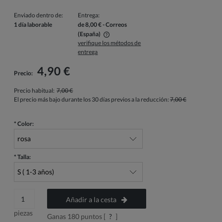
Enviado dentro de:
Entrega:
1 día laborable
de 8,00 €
- Correos
(España)
verifique los métodos de
El precio no incluye los posibles gastos de pago
entrega
4,90 €
Precio:
Precio habitual:
7,00 €
El precio más bajo durante los 30 días previos a la reducción:
7,00 €
*
Color:
*
Talla:
Añadir a la cesta
piezas
Ganas
180
puntos [
?
]