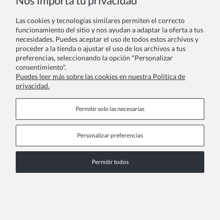
Nos importa tu privacidad
Las cookies y tecnologías similares permiten el correcto
Tu reseña:
funcionamiento del sitio y nos ayudan a adaptar la oferta a tus
necesidades. Puedes aceptar el uso de todos estos archivos y
proceder a la tienda o ajustar el uso de los archivos a tus
preferencias, seleccionando la opción "Personalizar
consentimiento".
Puedes leer más sobre las cookies en nuestra Política de
privacidad.
Enviar
Permitir solo las necesarias
Personalizar preferencias
Páginas de información
Permitir todos
COPYRIGHT © 2026 ZOYA GROUP
Ver la versión completa del sitio
Sklep internetowy Shoper Premium