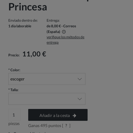
Princesa
Enviado dentro de:
Entrega:
1 día laborable
de 8,00 €
- Correos
(España)
verifique los métodos de
El precio no incluye los posibles gastos de pago
entrega
11,00 €
Precio:
*
Color:
*
Talla:
Añadir a la cesta
piezas
Ganas
495
puntos [
?
]