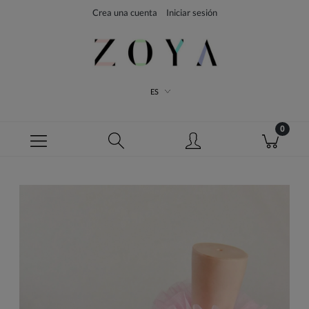
Crea una cuenta
Iniciar sesión
ES