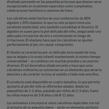
diseñado pensando en las pequeñas princesas que desean verse
excepcionales en ocasiones especiales como cumpleaños,
celebraciones familiares o sesiones de fotos.
Los calcetines están hechos de una combinación de 80%
algodón y 20% elastano, lo que no solo proporciona una
excelente elasticidad, sino también comodidad al llevarlos. El
algodón es suave para la piel delicada del niño, asegurando una
adecuada circulación de aire y minimizando el riesgo de
irritaciones. El elastano hace que los calcetines se ajusten
perfectamente al pie, sin causar compresión.
El diseño se caracteriza por un delicado tono pastel de rosa,
que se adapta a la moda infantil manteniendo al mismo tiempo
universalidad – se combina con muchas prendas y accesorios
diversos. El tul decorativo añade encanto y hace que unos
calcetines ordinarios se conviertan en un elemento que atrae la
atención y da carácter incluso al vestido o falda más sencillos.
El producto está disponible en cuatro tamaños, lo que permite
ajustarlo al pie del niño en diferentes edades: desde los
pequeñitos de 1-2 años, pasando por niños de 2-3 años, hasta
las niñas mayores de 3-8 años y de 8-11 años.
Les animamos a incorporar estos calcetines especiales con tul
al armario de su pequeña dama – serán un elemento perfecto