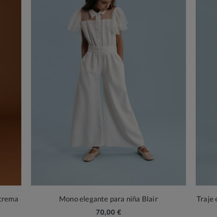
 crema
Mono elegante para niña Blair
Traje
70,00 €