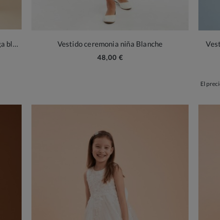
Vestido ceremonia niña Angel manga larga blanco
Vestido ceremonia niña Blanche
Vest
48,00 €
El preci