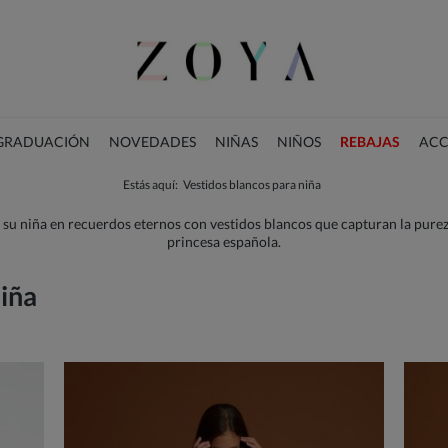
 GRADUACIÓN
NOVEDADES
NIÑAS
NIÑOS
REBAJAS
ACC
Estás aquí:
Vestidos blancos para niña
COLECCIÓN DE NAVIDAD
 niña en recuerdos eternos con vestidos blancos que capturan la pureza
princesa española.
niña