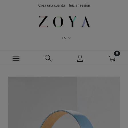
Crea una cuenta
Iniciar sesión
ES