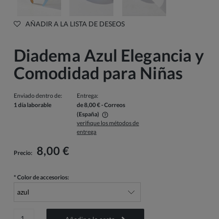
AÑADIR A LA LISTA DE DESEOS
Diadema Azul Elegancia y
Comodidad para Niñas
Enviado dentro de:
Entrega:
1 día laborable
de 8,00 €
- Correos
(España)
verifique los métodos de
El precio no incluye los posibles gastos de pago
entrega
8,00 €
Precio:
*
Color de accesorios: