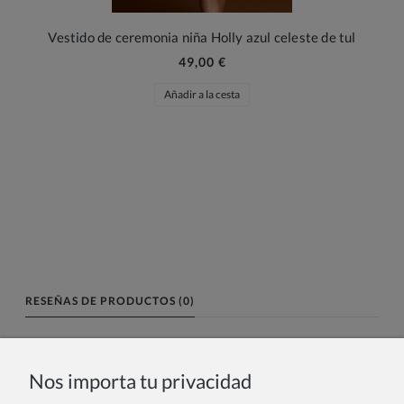
Vestido de ceremonia niña Holly azul celeste de tul
49,00 €
Añadir a la cesta
RESEÑAS DE PRODUCTOS (0)
Nombre o nick:
Nos importa tu privacidad