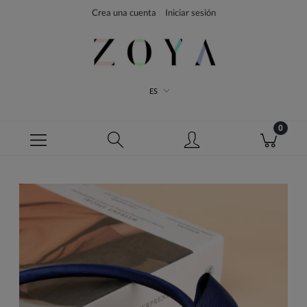
Crea una cuenta
Iniciar sesión
ES