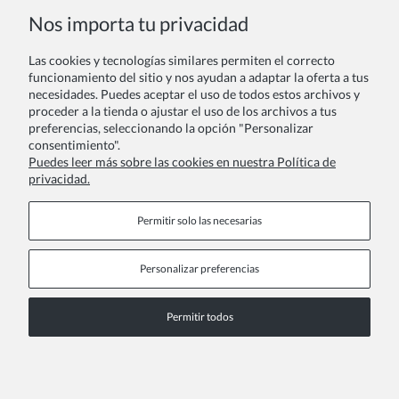
Nos importa tu privacidad
Las cookies y tecnologías similares permiten el correcto
Tu reseña:
funcionamiento del sitio y nos ayudan a adaptar la oferta a tus
necesidades. Puedes aceptar el uso de todos estos archivos y
proceder a la tienda o ajustar el uso de los archivos a tus
preferencias, seleccionando la opción "Personalizar
consentimiento".
Puedes leer más sobre las cookies en nuestra Política de
privacidad.
Enviar
Permitir solo las necesarias
Personalizar preferencias
Páginas de información
Permitir todos
COPYRIGHT © 2026 ZOYA GROUP
Ver la versión completa del sitio