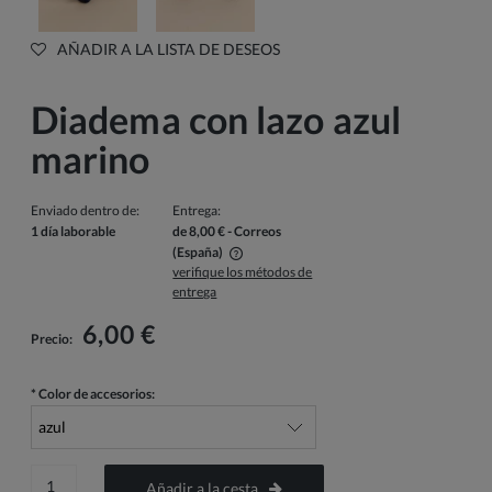
AÑADIR A LA LISTA DE DESEOS
Diadema con lazo azul
marino
Enviado dentro de:
Entrega:
1 día laborable
de 8,00 €
- Correos
(España)
verifique los métodos de
El precio no incluye los posibles gastos de pago
entrega
6,00 €
Precio:
*
Color de accesorios:
Añadir a la cesta