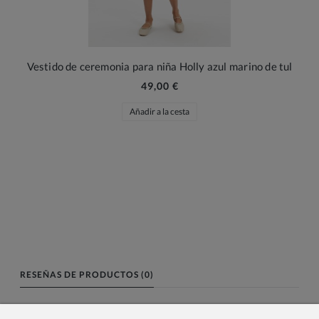
Vestido de ceremonia para niña Holly azul marino de tul
49,00 €
Añadir a la cesta
RESEÑAS DE PRODUCTOS (0)
Nombre o nick: