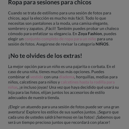
Ropa para sesiones para chicos
Cuando se trata de estilismo para una sesión de fotos para
chicos, aquí la elección es mucho más fácil. Todo lo que
necesitas son pantalones a la moda, una camisa elegante,
sombrero y zapatos. ¡Fácil! También puedes probar un chaleco
cómodo para enfatizar su elegancia. En
Zoya Fashion
, puedes
elegir un
conjunto completo de ropa para un niño
para una
sesión de fotos. Asegúrese de revisar la categoría
NIÑOS
.
¡No te olvides de los extras!
La mejor opción para un niño es una pajarita o corbata. En el
caso de una niña, tienes muchas más opciones. Puedes
combinar el
vestido
con una
diadema
, horquillas, medias para
niños, calcetines para niños y
calcetines hasta la rodilla para
niñas
, ¡e incluso joyas! Una vez que haya decidido qué usará su
hija para las fotos, elijan juntos los accesorios de estilo
adecuados de nuestra tienda.
¡Elegir un atuendo para una sesión de fotos puede ser una gran
aventura! Explore los estilos de sus sueños juntos. ¡Seguro que
cada uno de ustedes saldrá hermoso en las fotos! ¡Sabemos que
será un tiempo precioso juntos que recordará con placer!