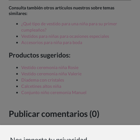
Consulta también otros artículos nuestros sobre temas
similares:
¿Qué tipo de vestido para una niña para su primer
cumpleaños?
Vestidos para niñas para ocasiones especiales
Accesorios para niña para boda
Productos sugeridos:
Vestido ceremonia niña Rosie
Vestido ceremonia niña Valerie
Diadema con cristales
Calcetines altos niña
Conjunto niño ceremonia Manuel
Publicar comentarios (0)
Nombre y apellido:
Nos importa tu privacidad