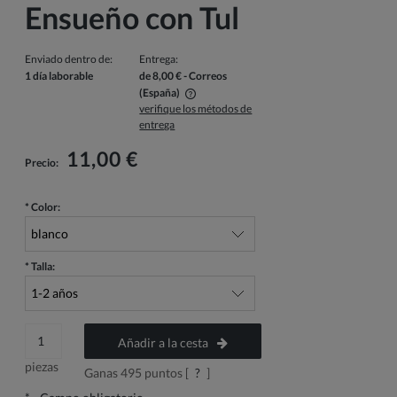
Ensueño con Tul
Enviado dentro de:
Entrega:
1 día laborable
de 8,00 €
- Correos
(España)
verifique los métodos de
El precio no incluye los posibles gastos de pago
entrega
11,00 €
Precio:
*
Color:
*
Talla:
Añadir a la cesta
piezas
Ganas
495
puntos [
?
]