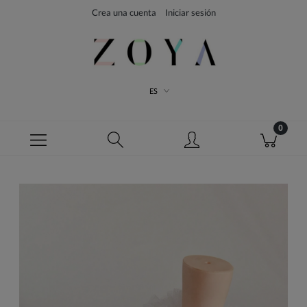
Crea una cuenta
Iniciar sesión
ES