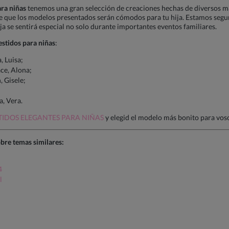
ara niñas
tenemos una gran selección de creaciones hechas de diversos mat
d de que los modelos presentados serán cómodos para tu hija. Estamos seg
ja se sentirá especial no solo durante importantes eventos familiares.
estidos para niñas
:
, Luisa;
ce, Alona;
, Gisele;
a, Vera.
TIDOS ELEGANTES PARA NIÑAS
y elegid el modelo más bonito para voso
bre temas similares:
4
l