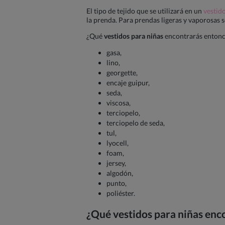
El tipo de tejido que se utilizará en un
vestid
la prenda. Para prendas ligeras y vaporosas s
¿Qué
vestidos para niñas
encontrarás entonce
gasa,
lino,
georgette,
encaje guipur,
seda,
viscosa,
terciopelo,
terciopelo de seda,
tul,
lyocell,
foam,
jersey,
algodón,
punto,
poliéster.
¿Qué
vestidos para niñas
enco