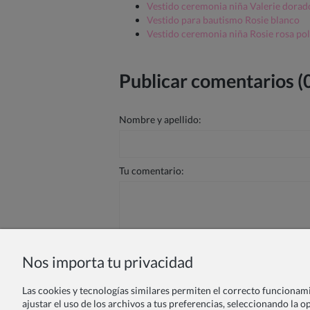
Vestido ceremonia niña Valerie dorad
Vestido para bautismo Rosie blanco
Vestido ceremonia niña Rosie rosa po
Publicar comentarios (
Nombre y apellido:
Tu comentario:
Nos importa tu privacidad
Enviar
Las cookies y tecnologías similares permiten el correcto funcionamie
ajustar el uso de los archivos a tus preferencias, seleccionando la 