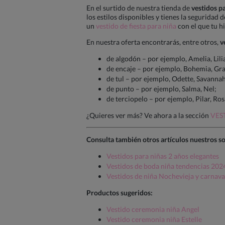
En el surtido de nuestra tienda de
vestidos p
los estilos disponibles y tienes la segurida
un
vestido de fiesta para niña
con el que tu hi
En nuestra oferta encontrarás, entre otros,
v
de algodón – por ejemplo, Amelia, Lilia
de encaje – por ejemplo, Bohemia, Gra
de tul – por ejemplo, Odette, Savannah
de punto – por ejemplo, Salma, Nel;
de terciopelo – por ejemplo, Pilar, Ros
¿Quieres ver más? Ve ahora a la sección
VES
Consulta también otros artículos nuestros so
Vestidos para niñas 2 años elegantes
Vestidos de boda niña tendencias 202
Vestidos de niña Nochevieja y carnava
Productos sugeridos:
Vestido ceremonia niña Angel
Vestido ceremonia niña Estelle