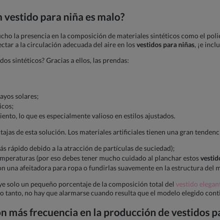
n
vestido para niña
es malo?
ucho la presencia en la composición de materiales sintéticos como el poliés
ectar a la circulación adecuada del aire en los
vestidos para niñas
, ¡e inc
idos sintéticos? Gracias a ellos, las prendas:
rayos solares;
icos;
ento, lo que es especialmente valioso en estilos ajustados.
jas de esta solución. Los materiales artificiales tienen una gran tendenci
más rápido debido a la atracción de partículas de suciedad);
 temperaturas (por eso debes tener mucho cuidado al planchar estos
vestid
n una afeitadora para ropa o fundirlas suavemente en la estructura del m
tuye solo un pequeño porcentaje de la composición total del
vestido elegan
 lo tanto, no hay que alarmarse cuando resulta que el modelo elegido cont
on más frecuencia en la producción de
vestidos p