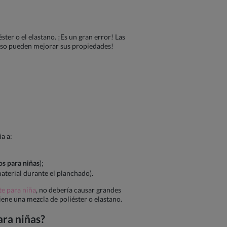
ter o el elastano. ¡Es un gran error! Las
luso pueden mejorar sus propiedades!
a a:
os para niñas
);
aterial durante el planchado).
te para niña
, no debería causar grandes
iene una mezcla de poliéster o elastano.
ara niñas
?