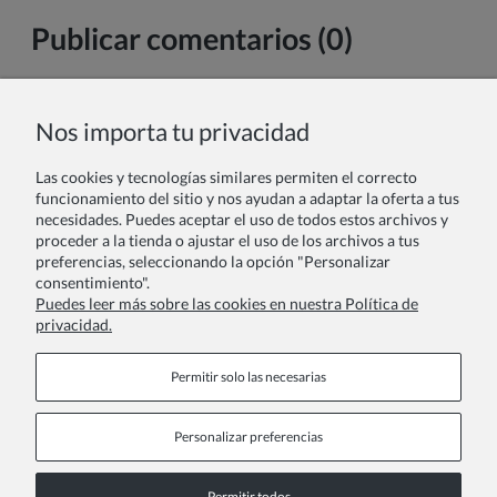
Publicar comentarios (0)
Nombre y apellido:
Nos importa tu privacidad
Las cookies y tecnologías similares permiten el correcto
Tu comentario:
funcionamiento del sitio y nos ayudan a adaptar la oferta a tus
necesidades. Puedes aceptar el uso de todos estos archivos y
proceder a la tienda o ajustar el uso de los archivos a tus
preferencias, seleccionando la opción "Personalizar
consentimiento".
Puedes leer más sobre las cookies en nuestra Política de
privacidad.
Enviar
Permitir solo las necesarias
Personalizar preferencias
Páginas de información
Permitir todos