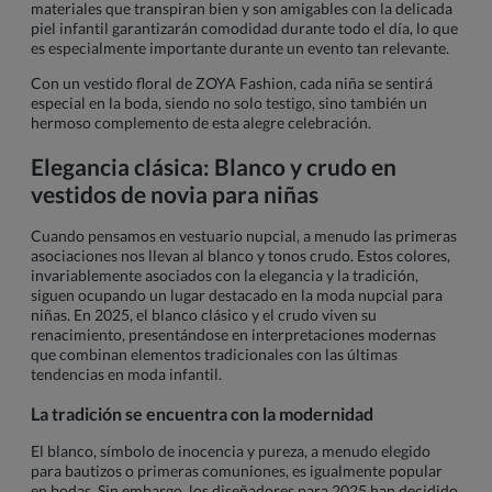
materiales que transpiran bien y son amigables con la delicada
piel infantil garantizarán comodidad durante todo el día, lo que
es especialmente importante durante un evento tan relevante.
Con un vestido floral de ZOYA Fashion, cada niña se sentirá
especial en la boda, siendo no solo testigo, sino también un
hermoso complemento de esta alegre celebración.
Elegancia clásica: Blanco y crudo en
vestidos de novia para niñas
Cuando pensamos en vestuario nupcial, a menudo las primeras
asociaciones nos llevan al blanco y tonos crudo. Estos colores,
invariablemente asociados con la elegancia y la tradición,
siguen ocupando un lugar destacado en la moda nupcial para
niñas. En 2025, el blanco clásico y el crudo viven su
renacimiento, presentándose en interpretaciones modernas
que combinan elementos tradicionales con las últimas
tendencias en moda infantil.
La tradición se encuentra con la modernidad
El blanco, símbolo de inocencia y pureza, a menudo elegido
para bautizos o primeras comuniones, es igualmente popular
en bodas. Sin embargo, los diseñadores para 2025 han decidido