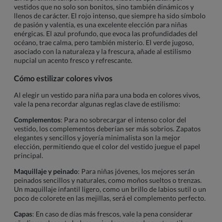
vestidos que no solo son bonitos, sino también dinámicos y
llenos de carácter. El rojo intenso, que siempre ha sido símbolo
de pasión y valentía, es una excelente elección para niñas
enérgicas. El azul profundo, que evoca las profundidades del
océano, trae calma, pero también misterio. El verde jugoso,
asociado con la naturaleza y la frescura, añade al estilismo
nupcial un acento fresco y refrescante.
Cómo estilizar colores vivos
Al elegir un vestido para niña para una boda en colores vivos,
vale la pena recordar algunas reglas clave de estilismo:
Complementos
: Para no sobrecargar el intenso color del
vestido, los complementos deberían ser más sobrios. Zapatos
elegantes y sencillos y joyería minimalista son la mejor
elección, permitiendo que el color del vestido juegue el papel
principal.
Maquillaje y peinado
: Para niñas jóvenes, los mejores serán
peinados sencillos y naturales, como moños sueltos o trenzas.
Un maquillaje infantil ligero, como un brillo de labios sutil o un
poco de colorete en las mejillas, será el complemento perfecto.
Capas
: En caso de días más frescos, vale la pena considerar