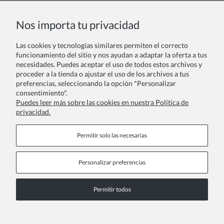
Nombre y apellido:
Nos importa tu privacidad
Las cookies y tecnologías similares permiten el correcto
Tu comentario:
funcionamiento del sitio y nos ayudan a adaptar la oferta a tus
necesidades. Puedes aceptar el uso de todos estos archivos y
proceder a la tienda o ajustar el uso de los archivos a tus
preferencias, seleccionando la opción "Personalizar
consentimiento".
Puedes leer más sobre las cookies en nuestra Política de
privacidad.
Enviar
Permitir solo las necesarias
Personalizar preferencias
Páginas de información
Permitir todos
COPYRIGHT © 2026 ZOYA GROUP
Ver la versión completa del sitio