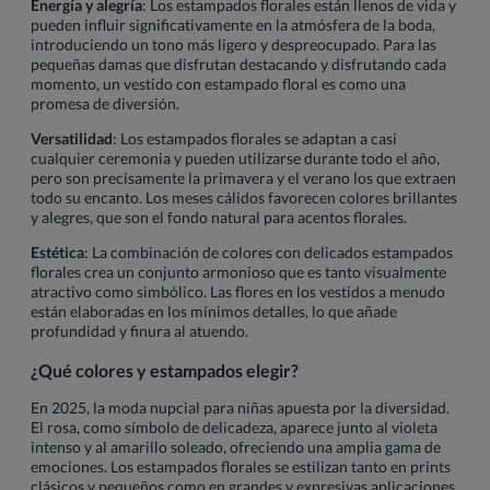
Energía y alegría
: Los estampados florales están llenos de vida y
pueden influir significativamente en la atmósfera de la boda,
introduciendo un tono más ligero y despreocupado. Para las
pequeñas damas que disfrutan destacando y disfrutando cada
momento, un vestido con estampado floral es como una
promesa de diversión.
Versatilidad
: Los estampados florales se adaptan a casi
cualquier ceremonia y pueden utilizarse durante todo el año,
pero son precisamente la primavera y el verano los que extraen
todo su encanto. Los meses cálidos favorecen colores brillantes
y alegres, que son el fondo natural para acentos florales.
Estética
: La combinación de colores con delicados estampados
florales crea un conjunto armonioso que es tanto visualmente
atractivo como simbólico. Las flores en los vestidos a menudo
están elaboradas en los mínimos detalles, lo que añade
profundidad y finura al atuendo.
¿Qué colores y estampados elegir?
En 2025, la moda nupcial para niñas apuesta por la diversidad.
El rosa, como símbolo de delicadeza, aparece junto al violeta
intenso y al amarillo soleado, ofreciendo una amplia gama de
emociones. Los estampados florales se estilizan tanto en prints
clásicos y pequeños como en grandes y expresivas aplicaciones,