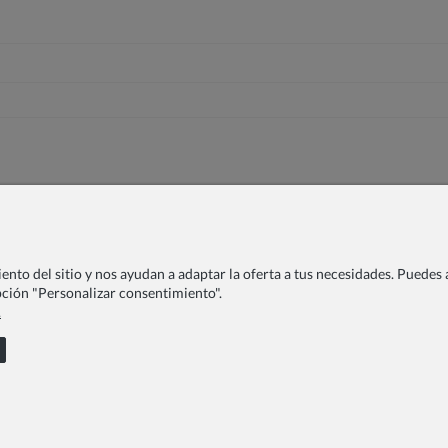
nto del sitio y nos ayudan a adaptar la oferta a tus necesidades. Puedes a
opción "Personalizar consentimiento".
.
a Centros Educativos
FAQ
Devolución
LOOKBOOK
Blog
ciones de compra
Formas de pago
Envíos
Quejas
Contacto
COPYRIGHT © 2026 ZOYA GROUP
Sklep internetowy Shoper Premium