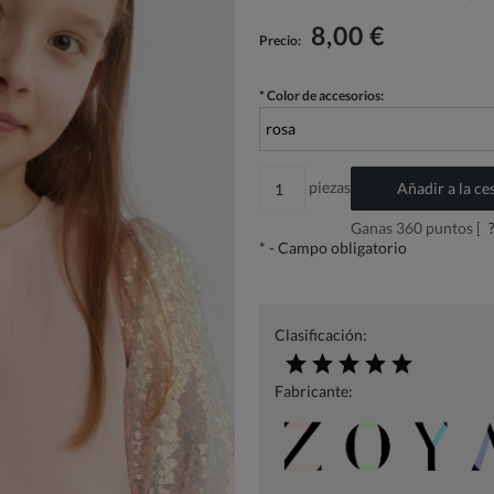
El precio no incluye los posibles gastos de
pago
8,00 €
Precio:
*
Color de accesorios:
piezas
Añadir a la ce
Ganas
360
puntos [
*
- Campo obligatorio
Clasificación:
Fabricante: