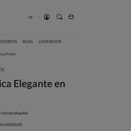
Crea una cuenta
Iniciar sesión
ES
ESORIOS
BLOG
LOOKBOOK
osa Pastel
OS
ca Elegante en
- Correos
(España)
 los métodos de