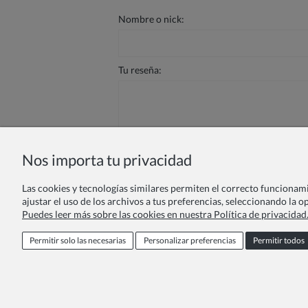
Nombre o nick:
Tu reseña:
Nos importa tu privacidad
Enviar
Las cookies y tecnologías similares permiten el correcto funcionamie
ajustar el uso de los archivos a tus preferencias, seleccionando la 
Puedes leer más sobre las cookies en nuestra Política de privacidad
Programa de fidelidad
Oferta par
Permitir solo las necesarias
Personalizar preferencias
Permitir todos
Condi