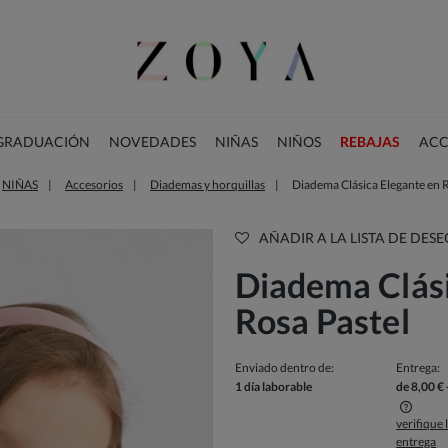
 GRADUACIÓN
NOVEDADES
NIÑAS
NIÑOS
REBAJAS
ACC
NIÑAS
Accesorios
Diademas y horquillas
Diadema Clásica Elegante en R
COLECCIÓN DE NAVIDAD
AÑADIR A LA LISTA DE DESE
Diadema Clási
Rosa Pastel
Enviado dentro de:
Entrega:
1 día laborable
de 8,00 €
verifique
entrega