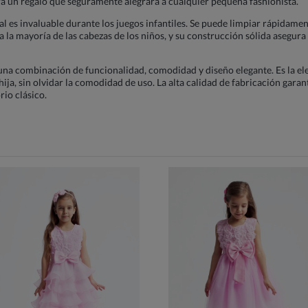
ra un regalo que seguramente alegrará a cualquier pequeña fashionista.
ual es invaluable durante los juegos infantiles. Se puede limpiar rápida
a a la mayoría de las cabezas de los niños, y su construcción sólida asegu
una combinación de funcionalidad, comodidad y diseño elegante. Es la el
hija, sin olvidar la comodidad de uso. La alta calidad de fabricación gara
io clásico.