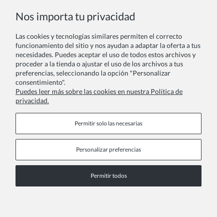
Nombre y apellido:
Nos importa tu privacidad
Las cookies y tecnologías similares permiten el correcto
Tu comentario:
funcionamiento del sitio y nos ayudan a adaptar la oferta a tus
necesidades. Puedes aceptar el uso de todos estos archivos y
proceder a la tienda o ajustar el uso de los archivos a tus
preferencias, seleccionando la opción "Personalizar
consentimiento".
Puedes leer más sobre las cookies en nuestra Política de
privacidad.
Enviar
Permitir solo las necesarias
Personalizar preferencias
Páginas de información
Permitir todos
COPYRIGHT © 2026 ZOYA GROUP
Ver la versión completa del sitio