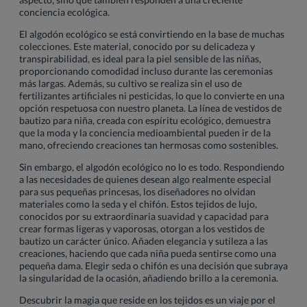
conciencia ecológica.
El algodón ecológico se está convirtiendo en la base de muchas
colecciones. Este material, conocido por su delicadeza y
transpirabilidad, es ideal para la piel sensible de las niñas,
proporcionando comodidad incluso durante las ceremonias
más largas. Además, su cultivo se realiza sin el uso de
fertilizantes artificiales ni pesticidas, lo que lo convierte en una
opción respetuosa con nuestro planeta. La línea de vestidos de
bautizo para niña, creada con espíritu ecológico, demuestra
que la moda y la conciencia medioambiental pueden ir de la
mano, ofreciendo creaciones tan hermosas como sostenibles.
Sin embargo, el algodón ecológico no lo es todo. Respondiendo
a las necesidades de quienes desean algo realmente especial
para sus pequeñas princesas, los diseñadores no olvidan
materiales como la seda y el chifón. Estos tejidos de lujo,
conocidos por su extraordinaria suavidad y capacidad para
crear formas ligeras y vaporosas, otorgan a los vestidos de
bautizo un carácter único. Añaden elegancia y sutileza a las
creaciones, haciendo que cada niña pueda sentirse como una
pequeña dama. Elegir seda o chifón es una decisión que subraya
la singularidad de la ocasión, añadiendo brillo a la ceremonia.
Descubrir la magia que reside en los tejidos es un viaje por el