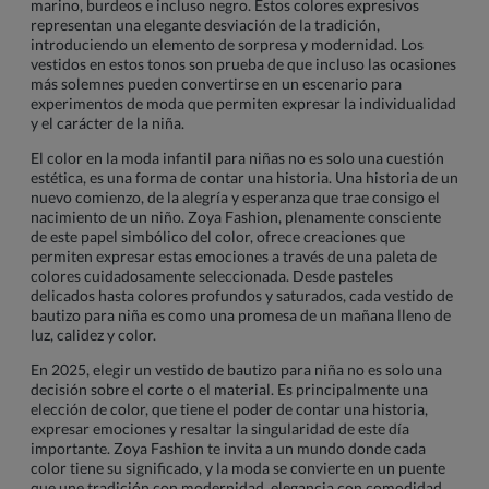
marino, burdeos e incluso negro. Estos colores expresivos
representan una elegante desviación de la tradición,
introduciendo un elemento de sorpresa y modernidad. Los
vestidos en estos tonos son prueba de que incluso las ocasiones
más solemnes pueden convertirse en un escenario para
experimentos de moda que permiten expresar la individualidad
y el carácter de la niña.
El color en la moda infantil para niñas no es solo una cuestión
estética, es una forma de contar una historia. Una historia de un
nuevo comienzo, de la alegría y esperanza que trae consigo el
nacimiento de un niño. Zoya Fashion, plenamente consciente
de este papel simbólico del color, ofrece creaciones que
permiten expresar estas emociones a través de una paleta de
colores cuidadosamente seleccionada. Desde pasteles
delicados hasta colores profundos y saturados, cada vestido de
bautizo para niña es como una promesa de un mañana lleno de
luz, calidez y color.
En 2025, elegir un vestido de bautizo para niña no es solo una
decisión sobre el corte o el material. Es principalmente una
elección de color, que tiene el poder de contar una historia,
expresar emociones y resaltar la singularidad de este día
importante. Zoya Fashion te invita a un mundo donde cada
color tiene su significado, y la moda se convierte en un puente
que une tradición con modernidad, elegancia con comodidad,