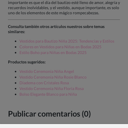
importante es que el día del bautizo esté lleno de amor, alegría y
recuerdos inolvidables, y el vestido, aunque importante, es solo
uno de los elementos de este mágico rompecabezas.
Consulta también otros artículos nuestros sobre temas
similares:
Vestidos para Bautizo Niña 2025: Tendencias y Estilos
Colores en Vestidos para Niñas en Bodas 2025
Estilo Boho para Niñas en Bodas 2025
Productos sugeridos:
Vestido Ceremonia Niña Angel
Vestido Ceremonia Niña Rosie Blanco
Diadema con Cristales Rosa
Vestido Ceremonia Niña Floria Rosa
Bolso Elegante Blanco para Niña
Publicar comentarios (0)