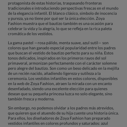
protagonista de estas historias, traspasando fronteras
tradicionales e introduciendo perspectivas frescas en el mundo
de la elegancia infantil. El blanco clásico, símbolo de inocencia
y pureza, ya no tiene por qué ser la única elección. Zoya
Fashion muestra que el bautizo también es una ocasión para
celebrar la vida y la alegría, lo que se refleja en la rica paleta
cromática de los vestidos.
La gama pastel —rosa pálido, menta suave, azul sutil— son
colores que han ganado especial popularidad entre los padres
que buscan el vestido de bautizo perfecto para su niña. Estos
tonos delicados, inspirados en los primeros rayos del sol
primaveral, armonizan perfectamente con el carácter solemne
pero alegre del bautizo. Son como un beso delicado en la mejilla
de un recién nacido, añadiendo ligereza y sutileza a la
ceremonia. Los vestidos infantiles en estos colores, disponibles
en la web de Zoya Fashion, atraen la mirada con un encanto
desenfadado, siendo una excelente elección para quienes
desean que su pequeña princesa luzca no solo elegante, sino
también fresca y moderna.
Sin embargo, no podemos olvidar a los padres más atrevidos,
que quieren que el atuendo de su hija cuente una historia única.
Para ellos, los diseñadores de Zoya Fashion han preparado
vestidos infantiles en colores profundos y saturados: azul