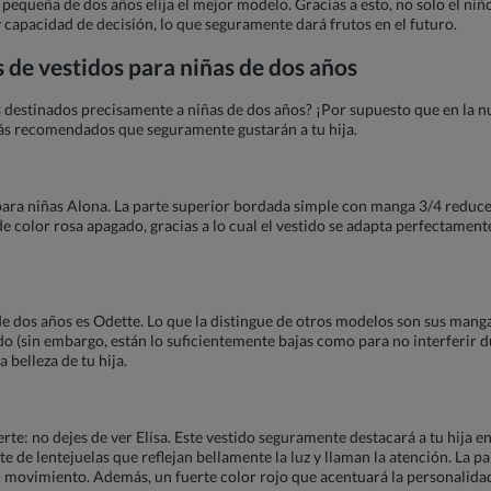
pequeña de dos años elija el mejor modelo. Gracias a esto, no solo el niñ
 capacidad de decisión, lo que seguramente dará frutos en el futuro.
de vestidos para niñas de dos años
 destinados precisamente a niñas de dos años? ¡Por supuesto que en la 
más recomendados que seguramente gustarán a tu hija.
o para niñas Alona. La parte superior bordada simple con manga 3/4 reduce 
e color rosa apagado, gracias a lo cual el vestido se adapta perfectamente a
e dos años es Odette. Lo que la distingue de otros modelos son sus mang
tido (sin embargo, están lo suficientemente bajas como para no interferir
 belleza de tu hija.
rte: no dejes de ver Elisa. Este vestido seguramente destacará a tu hija en
de lentejuelas que reflejan bellamente la luz y llaman la atención. La pa
 movimiento. Además, un fuerte color rojo que acentuará la personalidad d