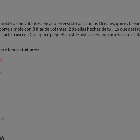
 modelo con volantes. He aquí el vestido para niñas Dreamy, que es la enc
orte simple con 3 filas de volantes, 2 de ellas hechas de tul. Lo que desta
 parte trasera. ¡Cualquier pequeña fashionista se enamorará de este estil
bre temas similares:
25
s
lvo
0)