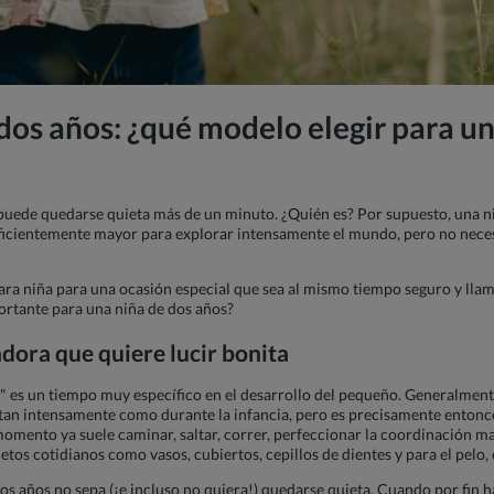
 dos años: ¿qué modelo elegir para 
 puede quedarse quieta más de un minuto. ¿Quién es? Por supuesto, una n
suficientemente mayor para explorar intensamente el mundo, pero no nece
ara niña para una ocasión especial que sea al mismo tiempo seguro y lla
ortante para una niña de dos años?
dora que quiere lucir bonita
er" es un tiempo muy específico en el desarrollo del pequeño. Generalmente
e tan intensamente como durante la infancia, pero es precisamente enton
omento ya suele caminar, saltar, correr, perfeccionar la coordinación m
os cotidianos como vasos, cubiertos, cepillos de dientes y para el pelo, 
dos años no sepa (¡e incluso no quiera!) quedarse quieta. Cuando por fin h