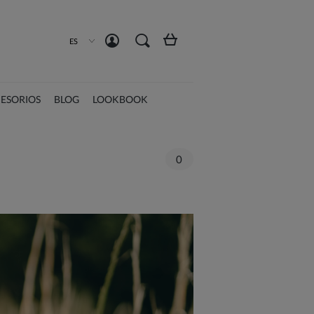
Crea una cuenta
Iniciar sesión
ES
ESORIOS
BLOG
LOOKBOOK
0