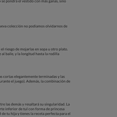
o se pondrá el vestido con más ganas, sino
nueva colección no podíamos olvidarnos de
el riesgo de mojarlas en sopa u otro plato.
l baile, y la longitud hasta la rodilla
as cortas elegantemente terminadas y las
 durante el juego). Además, la combinación de
tre las demás y resaltará su singularidad. La
rte inferior de tul con forma de princesa
e tu hija y tienes la receta perfecta para el