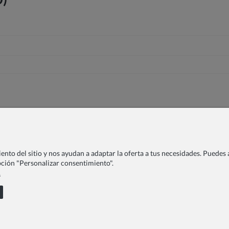
nto del sitio y nos ayudan a adaptar la oferta a tus necesidades. Puedes a
opción "Personalizar consentimiento".
.
a Centros Educativos
FAQ
Devolución
LOOKBOOK
Blog
ciones de compra
Formas de pago
Envíos
Quejas
Contacto
COPYRIGHT © 2026 ZOYA GROUP