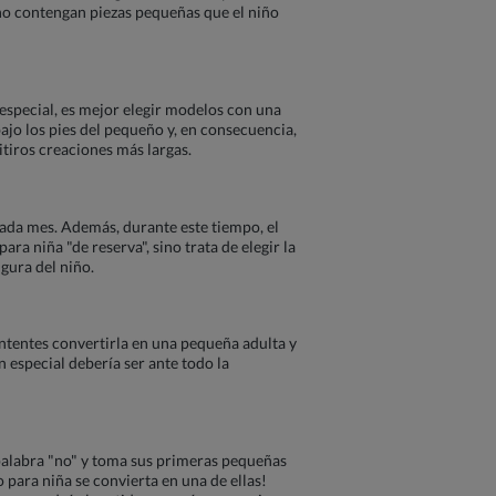
 no contengan piezas pequeñas que el niño
n especial, es mejor elegir modelos con una
bajo los pies del pequeño y, en consecuencia,
tiros creaciones más largas.
cada mes. Además, durante este tiempo, el
ra niña "de reserva", sino trata de elegir la
igura del niño.
ntentes convertirla en una pequeña adulta y
n especial debería ser ante todo la
 palabra "no" y toma sus primeras pequeñas
 para niña se convierta en una de ellas!