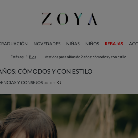
 GRADUACIÓN
NOVEDADES
NIÑAS
NIÑOS
REBAJAS
ACC
Estás aquí:
Blog
Vestidos para niñas de 2 años: cómodos y con estilo
COLECCIÓN DE NAVIDAD
 AÑOS: CÓMODOS Y CON ESTILO
ENCIAS Y CONSEJOS
autor:
KJ