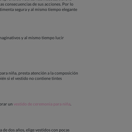
as consecuencias de sus acciones. Por lo
stimenta segura y al mismo tiempo elegante
maginativos y al mismo tiempo lucir
o para niña, presta atención a la composición
én si el vestido no contiene tintes
mprar un
vestido de ceremonia para niña
.
a de dos años, elige vestidos con pocas