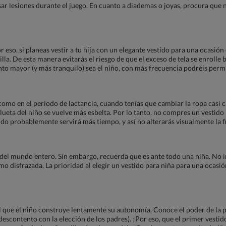
ar lesiones durante el juego. En cuanto a diademas o joyas, procura que
r eso, si planeas vestir a tu hija con un elegante vestido para una ocasió
lla. De esta manera evitarás el riesgo de que el exceso de tela se enrolle 
to mayor (y más tranquilo) sea el niño, con más frecuencia podréis permi
omo en el período de lactancia, cuando tenías que cambiar la ropa casi 
ueta del niño se vuelve más esbelta. Por lo tanto, no compres un vestido pa
tido probablemente servirá más tiempo, y así no alterarás visualmente la f
 del mundo entero. Sin embargo, recuerda que es ante todo una niña. No i
mo disfrazada. La prioridad al elegir un vestido para niña para una ocasió
el que el niño construye lentamente su autonomía. Conoce el poder de la
escontento con la elección de los padres). ¡Por eso, que el primer vestido