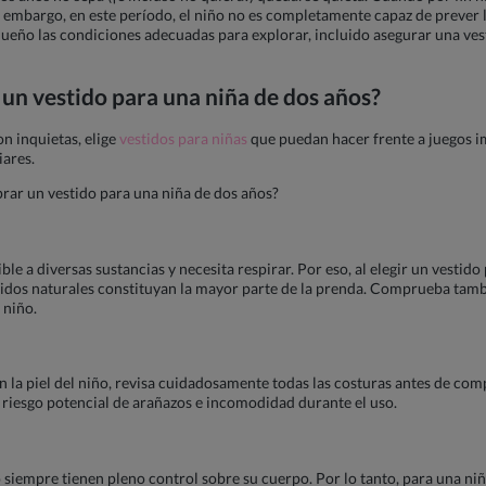
embargo, en este período, el niño no es completamente capaz de prever l
equeño las condiciones adecuadas para explorar, incluido asegurar una ve
 un vestido para una niña de dos años?
n inquietas, elige
vestidos para niñas
que puedan hacer frente a juegos i
iares.
rar un vestido para una niña de dos años?
le a diversas sustancias y necesita respirar. Por eso, al elegir un vestid
ejidos naturales constituyan la mayor parte de la prenda. Comprueba tambi
 niño.
en la piel del niño, revisa cuidadosamente todas las costuras antes de co
n riesgo potencial de arañazos e incomodidad durante el uso.
siempre tienen pleno control sobre su cuerpo. Por lo tanto, para una niñ