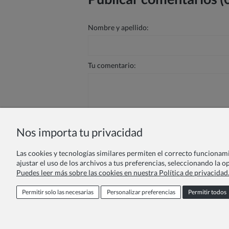
Nombre y apellido:
Tu comentario:
Nos importa tu privacidad
Enviar
Las cookies y tecnologías similares permiten el correcto funcionamie
ajustar el uso de los archivos a tus preferencias, seleccionando la 
Puedes leer más sobre las cookies en nuestra Política de privacidad
Programa de fidelidad
Oferta par
Permitir solo las necesarias
Personalizar preferencias
Permitir todos
Condi