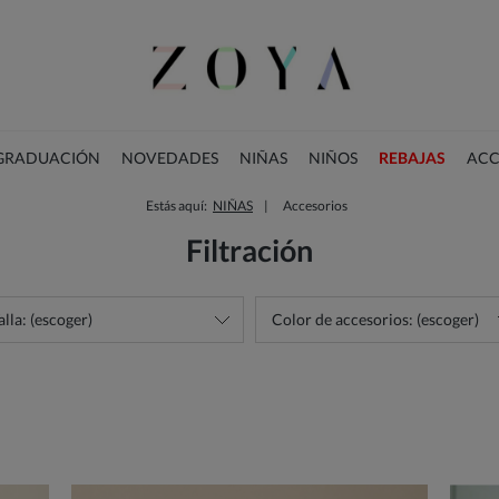
 GRADUACIÓN
NOVEDADES
NIÑAS
NIÑOS
REBAJAS
ACC
Estás aquí:
NIÑAS
Accesorios
COLECCIÓN DE NAVIDAD
Filtración
alla: (escoger)
Color de accesorios: (escoger)