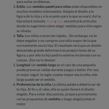
para evitar problemas.
Estilo.
Los
vestidos pastel para niñas
están disponibles en
muchos modelos interesantes. Adapta el diseño a la
figura de tu hija y a la ocasión para la que se usará. Así tu
hija estará cómoda.
Aquí
y
aquí
encontrarás artículos
donde te sugerimos cómo elegir vestidos para niña según
su silueta.
Talla.
Los niños crecen tan rápido... Sin embargo, no te
dejes engañar y no compres una talla mayor de la que
normalmente usa tu hija. El resultado será que un diseño
demasiado grande deformará las proporciones de su
figura, y por ello tu hija podría sentirse incómoda con su
cuerpo. ¡Eso no lo deseas!
Longitud.
Un
vestido largo
en el caso de una pequeña
puede provocar caídas durante juegos y bailes. Por eso,
es mejor seguir la regla: cuanto mayor sea la niña, más
largo puede ser el vestido.
Preferencias de la niña.
La última palabra debería ser de
tu hija. Al fin y al cabo, ella es quien llevará el diseño
elegido. Para evitar discusiones, prepara previamente
varias propuestas de
vestidos
y luego elegid juntas el
mejor.