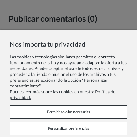
Publicar comentarios (0)
Nombre y apellido:
Nos importa tu privacidad
Las cookies y tecnologías similares permiten el correcto
Tu comentario:
funcionamiento del sitio y nos ayudan a adaptar la oferta a tus
necesidades. Puedes aceptar el uso de todos estos archivos y
proceder a la tienda o ajustar el uso de los archivos a tus
preferencias, seleccionando la opción "Personalizar
consentimiento".
Puedes leer más sobre las cookies en nuestra Política de
privacidad.
Enviar
Permitir solo las necesarias
Personalizar preferencias
Páginas de información