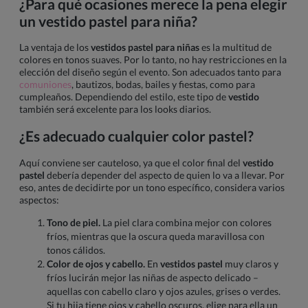
¿Para qué ocasiones merece la pena elegir
un vestido pastel para niña?
La ventaja de los
vestidos pastel para niñas
es la multitud de
colores en tonos suaves. Por lo tanto, no hay restricciones en la
elección del diseño según el evento. Son adecuados tanto para
comuniones
, bautizos, bodas, bailes y fiestas, como para
cumpleaños. Dependiendo del estilo, este tipo de
vestido
también será excelente para los looks diarios.
¿Es adecuado cualquier color pastel?
Aquí conviene ser cauteloso, ya que el color final del
vestido
pastel
debería depender del aspecto de quien lo va a llevar. Por
eso, antes de decidirte por un tono específico, considera varios
aspectos:
Tono de piel.
La piel clara combina mejor con colores
fríos, mientras que la oscura queda maravillosa con
tonos cálidos.
Color de ojos y cabello.
En
vestidos pastel
muy claros y
fríos lucirán mejor las niñas de aspecto delicado –
aquellas con cabello claro y ojos azules, grises o verdes.
Si tu hija tiene ojos y cabello oscuros, elige para ella un